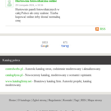
Hurtownia fotowoltaiczna online
29 Listopada 2024, o 10:56
Hurtownie paneli fotowoltaicznych w
całej Polsce ale ceny szalone. Trzeba
kupować online żeby dostać normalną
cenę
RSS
1853
671
Katalog poleca
controlwebs.pl
- Autorski katalog stron, codziennie moderowany i aktualizowany.
catalog4you.pl
- Nowoczesny katalog, moderowany z ocenami i opiniami.
www.katalogfirmy.net
- Branżowy katalog firm. Autorski projekt, katalog
moderowany.
Home
|
O katalogu
|
Zgłoś stronę
|
Regulamin
|
Kontakt
|
Tagi
|
RSS
|
Mapa strony