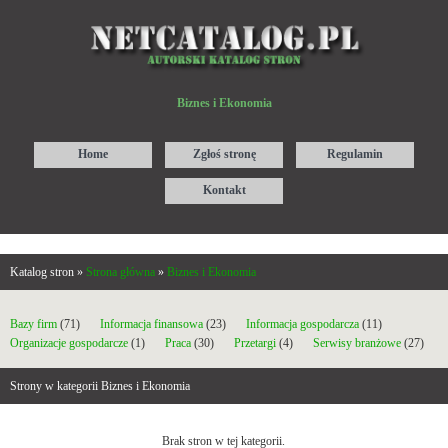
Biznes i Ekonomia
Home
Zgłoś stronę
Regulamin
Kontakt
Katalog stron »
Strona główna
»
Biznes i Ekonomia
Bazy firm
(71)
Informacja finansowa
(23)
Informacja gospodarcza
(11)
Organizacje gospodarcze
(1)
Praca
(30)
Przetargi
(4)
Serwisy branżowe
(27)
Strony w kategorii Biznes i Ekonomia
Brak stron w tej kategorii.