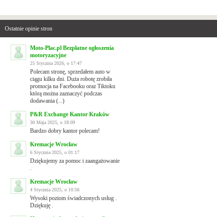
Ostatnie opinie stron
Moto-Plac.pl Bezpłatne ogłoszenia
motoryzacyjne
25 Stycznia 2026, o 17:47
Polecam stronę, sprzedałem auto w
ciągu kilku dni. Duża robotę zrobiła
promocja na Facebooku oraz Tiktoku
którą można zaznaczyć podczas
dodawania (...)
P&R Exchange Kantor Kraków
30 Maja 2025, o 18:09
Bardzo dobry kantor polecam!
Kremacje Wrocław
6 Stycznia 2025, o 01:17
Dziękujemy za pomoc i zaangażowanie
.
Kremacje Wrocław
4 Stycznia 2025, o 10:56
Wysoki poziom świadczonych usług .
Dziękuję .