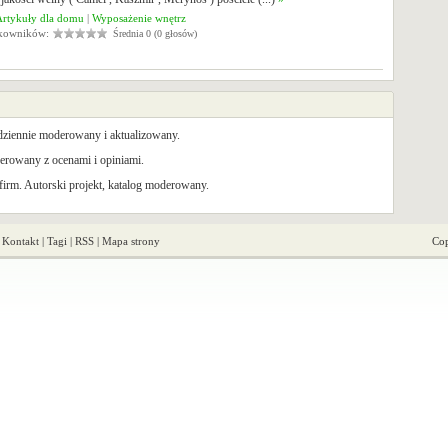
Artykuły dla domu
|
Wyposażenie wnętrz
tkowników:
Średnia 0 (0 głosów)
odziennie moderowany i aktualizowany.
rowany z ocenami i opiniami.
irm. Autorski projekt, katalog moderowany.
|
Kontakt
|
Tagi
|
RSS
|
Mapa strony
Cop