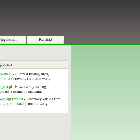
Regulamin
Kontakt
g poleca
lwebs.pl
- Autorski katalog stron,
nnie moderowany i aktualizowany.
g4you.pl
- Nowoczesny katalog,
wany z ocenami i opiniami.
atalogfirmy.net
- Branżowy katalog firm.
ki projekt, katalog moderowany.