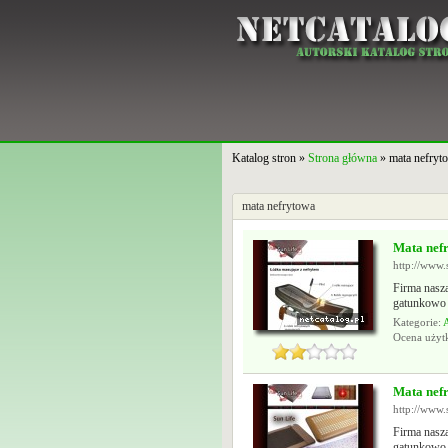
Katalog stron »
Strona główna
» mata nefryt
mata nefrytowa
Mata nefr
http://www.
Firma nasza
gatunkowo j
Kategorie:
Ocena uży
Mata nefr
http://www.
Firma nasza
gatunkowo j