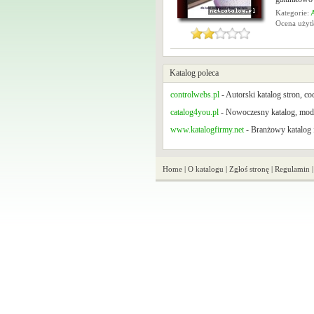
Kategorie:
Ocena uży
Katalog poleca
controlwebs.pl
- Autorski katalog stron, c
catalog4you.pl
- Nowoczesny katalog, mode
www.katalogfirmy.net
- Branżowy katalog f
Home
|
O katalogu
|
Zgłoś stronę
|
Regulamin