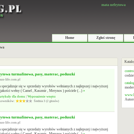
mata nefrytowa
Home
Zgłoś stronę
owa
Katalo
contro
ytowa turmalinowa, pasy, materac, poduszki
codzie
sun-life.com.pl
catalo
 specjalizuje się w sprzedaży wyrobów wełnianych z najlepszej i najwyższej
modero
akości wełny ( Camel , Kaszmir , Merynos ) pościele (...)
»
www.k
Artykuły dla domu
|
Wyposażenie wnętrz
Autors
tkowników:
Średnia 3 (2 głosów)
ytowa turmalinowa, pasy, materac, poduszki
sun-life.com.pl
 specjalizuje się w sprzedaży wyrobów wełnianych z najlepszej i najwyższej
akości wełny ( Camel , Kaszmir , Merynos ) pościele (...)
»