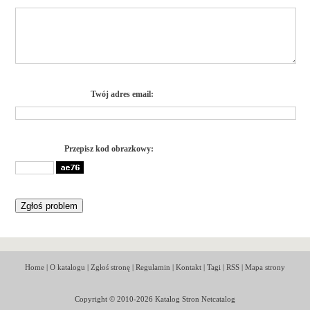
Twój adres email:
Przepisz kod obrazkowy:
Home
|
O katalogu
|
Zgłoś stronę
|
Regulamin
|
Kontakt
|
Tagi
|
RSS
|
Mapa strony
Copyright © 2010-2026 Katalog Stron Netcatalog