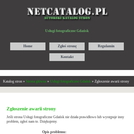
Usługi fotograficzne Gdańsk
Home
Zgłoś stronę
Regulamin
Kontakt
Katalog stron »
Strona główna
»
Usługi fotograficzne Gdańsk
» Zgłoszenie awarii strony
Zgłoszenie awarii strony
Jeśli strona Usługi fotograficzne Gdańsk nie działa prawidłowo lub występuje inny
problem, zgłoś nam to. Dziękujemy.
Opis problemu: