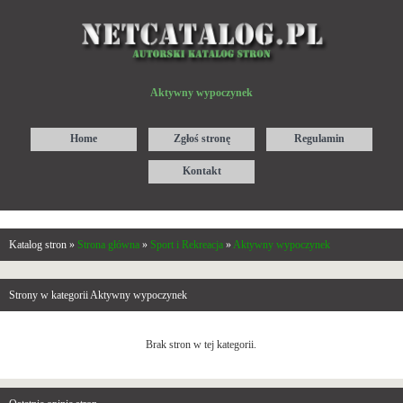
Aktywny wypoczynek
Home
Zgłoś stronę
Regulamin
Kontakt
Katalog stron »
Strona główna
»
Sport i Rekreacja
»
Aktywny wypoczynek
Strony w kategorii Aktywny wypoczynek
Brak stron w tej kategorii.