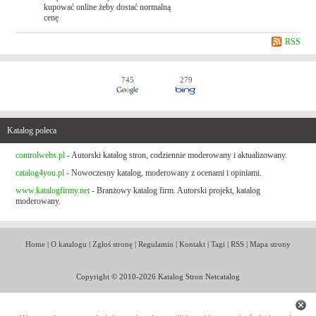
kupować online żeby dostać normalną
cenę
RSS
745
279
Katalog poleca
controlwebs.pl
- Autorski katalog stron, codziennie moderowany i aktualizowany.
catalog4you.pl
- Nowoczesny katalog, moderowany z ocenami i opiniami.
www.katalogfirmy.net
- Branżowy katalog firm. Autorski projekt, katalog
moderowany.
Home
|
O katalogu
|
Zgłoś stronę
|
Regulamin
|
Kontakt
|
Tagi
|
RSS
|
Mapa strony
Copyright © 2010-2026 Katalog Stron Netcatalog