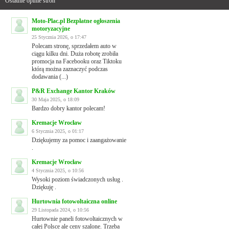
Ostatnie opinie stron
Moto-Plac.pl Bezpłatne ogłoszenia
motoryzacyjne
25 Stycznia 2026, o 17:47
Polecam stronę, sprzedałem auto w
ciągu kilku dni. Duża robotę zrobiła
promocja na Facebooku oraz Tiktoku
którą można zaznaczyć podczas
dodawania (...)
P&R Exchange Kantor Kraków
30 Maja 2025, o 18:09
Bardzo dobry kantor polecam!
Kremacje Wrocław
6 Stycznia 2025, o 01:17
Dziękujemy za pomoc i zaangażowanie
.
Kremacje Wrocław
4 Stycznia 2025, o 10:56
Wysoki poziom świadczonych usług .
Dziękuję .
Hurtownia fotowoltaiczna online
29 Listopada 2024, o 10:56
Hurtownie paneli fotowoltaicznych w
całej Polsce ale ceny szalone. Trzeba