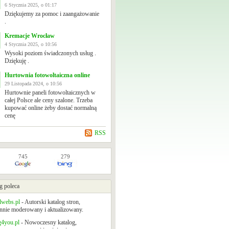
6 Stycznia 2025, o 01:17
Dziękujemy za pomoc i zaangażowanie
.
Kremacje Wrocław
4 Stycznia 2025, o 10:56
Wysoki poziom świadczonych usług .
Dziękuję .
Hurtownia fotowoltaiczna online
29 Listopada 2024, o 10:56
Hurtownie paneli fotowoltaicznych w
całej Polsce ale ceny szalone. Trzeba
kupować online żeby dostać normalną
cenę
RSS
745
279
g poleca
lwebs.pl
- Autorski katalog stron,
nnie moderowany i aktualizowany.
g4you.pl
- Nowoczesny katalog,