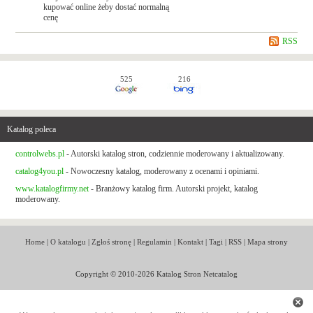
kupować online żeby dostać normalną
cenę
RSS
525
216
Katalog poleca
controlwebs.pl
- Autorski katalog stron, codziennie moderowany i aktualizowany.
catalog4you.pl
- Nowoczesny katalog, moderowany z ocenami i opiniami.
www.katalogfirmy.net
- Branżowy katalog firm. Autorski projekt, katalog
moderowany.
Home
|
O katalogu
|
Zgłoś stronę
|
Regulamin
|
Kontakt
|
Tagi
|
RSS
|
Mapa strony
Copyright © 2010-2026 Katalog Stron Netcatalog