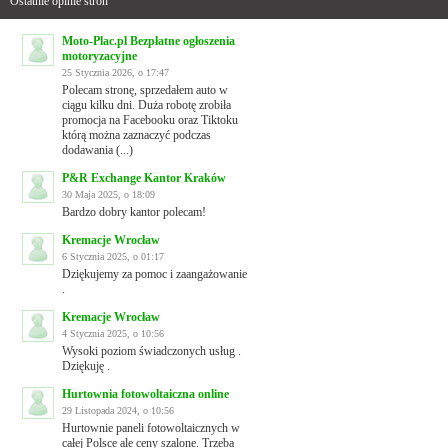
Ostatnie opinie stron
Moto-Plac.pl Bezpłatne ogłoszenia
motoryzacyjne
25 Stycznia 2026, o 17:47
Polecam stronę, sprzedałem auto w
ciągu kilku dni. Duża robotę zrobiła
promocja na Facebooku oraz Tiktoku
którą można zaznaczyć podczas
dodawania (...)
P&R Exchange Kantor Kraków
30 Maja 2025, o 18:09
Bardzo dobry kantor polecam!
Kremacje Wrocław
6 Stycznia 2025, o 01:17
Dziękujemy za pomoc i zaangażowanie
.
Kremacje Wrocław
4 Stycznia 2025, o 10:56
Wysoki poziom świadczonych usług .
Dziękuję .
Hurtownia fotowoltaiczna online
29 Listopada 2024, o 10:56
Hurtownie paneli fotowoltaicznych w
całej Polsce ale ceny szalone. Trzeba