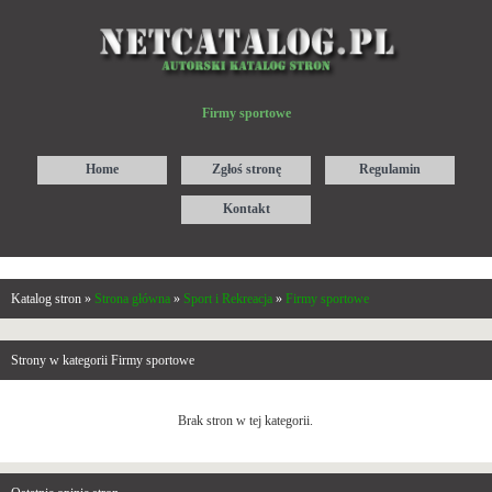
Firmy sportowe
Home
Zgłoś stronę
Regulamin
Kontakt
Katalog stron »
Strona główna
»
Sport i Rekreacja
»
Firmy sportowe
Strony w kategorii Firmy sportowe
Brak stron w tej kategorii.