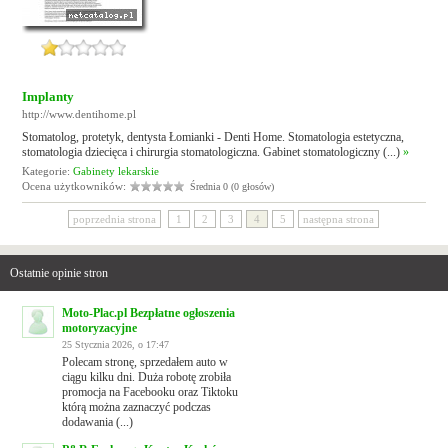
Implanty
http://www.dentihome.pl
Stomatolog, protetyk, dentysta Łomianki - Denti Home. Stomatologia estetyczna,
stomatologia dziecięca i chirurgia stomatologiczna. Gabinet stomatologiczny (...)
»
Kategorie:
Gabinety lekarskie
Ocena użytkowników:
Średnia 0 (0 głosów)
poprzednia strona
1
2
3
4
5
następna strona
Ostatnie opinie stron
Moto-Plac.pl Bezpłatne ogłoszenia
motoryzacyjne
25 Stycznia 2026, o 17:47
Polecam stronę, sprzedałem auto w
ciągu kilku dni. Duża robotę zrobiła
promocja na Facebooku oraz Tiktoku
którą można zaznaczyć podczas
dodawania (...)