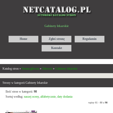
Gabinety lekarskie
Home
Zgłoś stronę
Regulamin
Kontakt
Katalog stron »
Strona główna
»
Zdrowie
»
Gabinety lekarskie
Strony w kategorii Gabinety lekarskie
Ilość stron w kategorii:
98
Sortuj według:
naszej oceny
,
alfabetycznie
,
daty dodania
wpisy 61 - 80 z
98