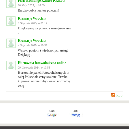
P&R Exchange Kantor Kraków
30 Maja 2025, o 18:09
Bardzo dobry kantor polecam!
Kremacje Wrocław
6 Stycznia 2025, o 01:17
Dziękujemy za pomoc i zaangażowanie
.
Kremacje Wrocław
4 Stycznia 2025, o 10:56
Wysoki poziom świadczonych usług .
Dziękuję .
Hurtownia fotowoltaiczna online
29 Listopada 2024, o 10:56
Hurtownie paneli fotowoltaicznych w
całej Polsce ale ceny szalone. Trzeba
kupować online żeby dostać normalną
cenę
RSS
988
400