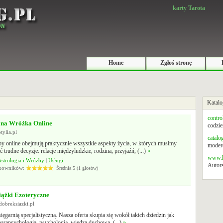
karty Tarota
Home
Zgłoś stronę
Katalo
contro
na Wróżka Online
codzie
otylia.pl
catalo
y online obejmują praktycznie wszystkie aspekty życia, w których musimy
modero
trudne decyzje: relacje międzyludzkie, rodzina, przyjaźń, (...)
»
www.k
strologia i Wróżby
|
Usługi
Autors
tkowników:
Średnia 5 (1 głosów)
iążki Ezoteryczne
dobreksiazki.pl
ięgarnią specjalistyczną. Nasza oferta skupia się wokół takich dziedzin jak
parapsychologia, psychologia, wiedza duchowa, (...)
»