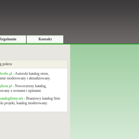
Regulamin
Kontakt
g poleca
lwebs.pl
- Autorski katalog stron,
nnie moderowany i aktualizowany.
g4you.pl
- Nowoczesny katalog,
wany z ocenami i opiniami.
atalogfirmy.net
- Branżowy katalog firm.
ki projekt, katalog moderowany.