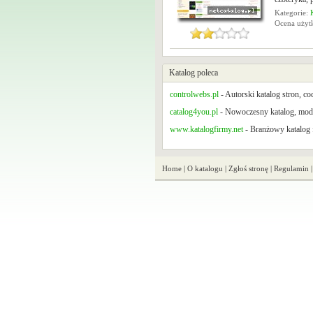
Kategorie:
Ocena uży
Katalog poleca
controlwebs.pl
- Autorski katalog stron, c
catalog4you.pl
- Nowoczesny katalog, mode
www.katalogfirmy.net
- Branżowy katalog f
Home
|
O katalogu
|
Zgłoś stronę
|
Regulamin