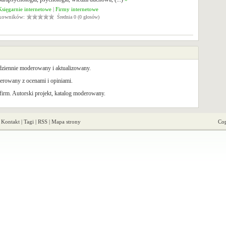
Księgarnie internetowe
|
Firmy internetowe
tkowników:
Średnia 0 (0 głosów)
odziennie moderowany i aktualizowany.
rowany z ocenami i opiniami.
irm. Autorski projekt, katalog moderowany.
|
Kontakt
|
Tagi
|
RSS
|
Mapa strony
Cop