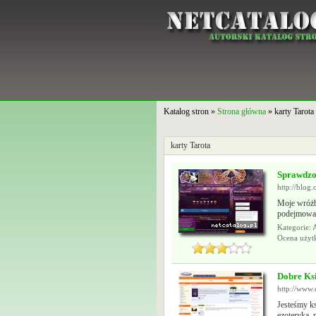
Katalog stron »
Strona główna
» karty Tarota
karty Tarota
Sprawdzo
http://blog.
Moje wróżb
podejmować 
Kategorie:
A
Ocena uży
Dobre Ks
http://www.
Jesteśmy ks
ezoteryka, 