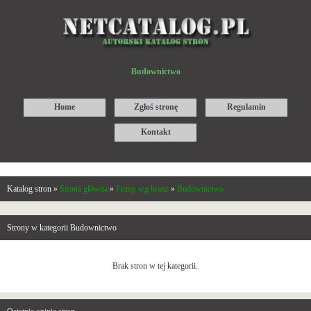
Budownictwo
Home
Zgłoś stronę
Regulamin
Kontakt
Katalog stron »
Strona główna
»
Firmy wg branż
»
Budownictwo
Strony w kategorii Budownictwo
Brak stron w tej kategorii.