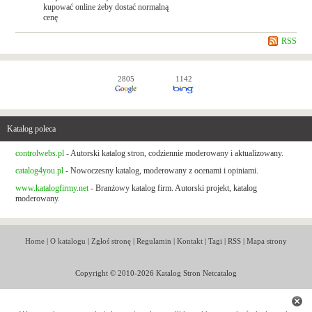
kupować online żeby dostać normalną
cenę
RSS
2805
1142
Katalog poleca
controlwebs.pl
- Autorski katalog stron, codziennie moderowany i aktualizowany.
catalog4you.pl
- Nowoczesny katalog, moderowany z ocenami i opiniami.
www.katalogfirmy.net
- Branżowy katalog firm. Autorski projekt, katalog
moderowany.
Home
|
O katalogu
|
Zgłoś stronę
|
Regulamin
|
Kontakt
|
Tagi
|
RSS
|
Mapa strony
Copyright © 2010-2026 Katalog Stron Netcatalog