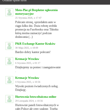
Ostatnie opinie stron
Moto-Plac.pl Bezpłatne ogłoszenia
motoryzacyjne
25 Stycznia 2026, o 17:47
Polecam stronę, sprzedałem auto w
ciągu kilku dni. Duża robotę zrobiła
promocja na Facebooku oraz Tiktoku
którą można zaznaczyć podczas
dodawania (...)
P&R Exchange Kantor Kraków
30 Maja 2025, o 18:09
Bardzo dobry kantor polecam!
Kremacje Wrocław
6 Stycznia 2025, o 01:17
Dziękujemy za pomoc i zaangażowanie
.
Kremacje Wrocław
4 Stycznia 2025, o 10:56
Wysoki poziom świadczonych usług .
Dziękuję .
Hurtownia fotowoltaiczna online
29 Listopada 2024, o 10:56
Hurtownie paneli fotowoltaicznych w
całej Polsce ale ceny szalone. Trzeba