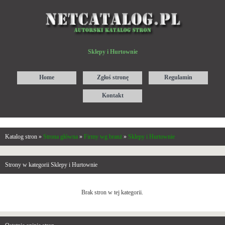
Sklepy i Hurtownie
Home
Zgłoś stronę
Regulamin
Kontakt
Katalog stron »
Strona główna
»
Firmy wg branż
»
Sklepy i Hurtownie
Strony w kategorii Sklepy i Hurtownie
Brak stron w tej kategorii.