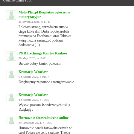
Ostatnie opinie stron
Moto-Plac.pl Bezpłatne ogłoszenia
motoryzacyjne
25 Stycznia 2026, o 17:47
Polecam stronę, sprzedałem auto w
ciągu kilku dni. Duża robotę zrobiła
promocja na Facebooku oraz Tiktoku
którą można zaznaczyć podczas
dodawania (...)
P&R Exchange Kantor Kraków
30 Maja 2025, o 18:09
Bardzo dobry kantor polecam!
Kremacje Wrocław
6 Stycznia 2025, o 01:17
Dziękujemy za pomoc i zaangażowanie
.
Kremacje Wrocław
4 Stycznia 2025, o 10:56
Wysoki poziom świadczonych usług .
Dziękuję .
Hurtownia fotowoltaiczna online
29 Listopada 2024, o 10:56
Hurtownie paneli fotowoltaicznych w
całej Polsce ale ceny szalone. Trzeba