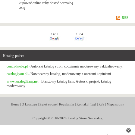
kupować online żeby dostać normalną
cenę
RSS
1481
1084
Katalog poleca
controlwebs.pl
- Autorski katalog stron, codziennie moderowany i aktualizowany.
catalog4you.pl
- Nowoczesny katalog, moderowany z ocenami i opiniami.
www.katalogfirmy.net
- Branżowy katalog firm. Autorski projekt, katalog
moderowany.
Home
|
O katalogu
|
Zgłoś stronę
|
Regulamin
|
Kontakt
|
Tagi
|
RSS
|
Mapa strony
Copyright © 2010-2026 Katalog Stron Netcatalog