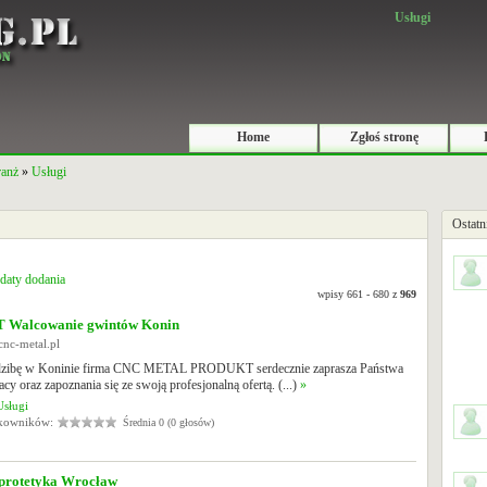
Usługi
Home
Zgłoś stronę
ranż
»
Usługi
Ostatn
daty dodania
wpisy 661 - 680 z
969
Walcowanie gwintów Konin
cnc-metal.pl
edzibę w Koninie firma CNC METAL PRODUKT serdecznie zaprasza Państwa
cy oraz zapoznania się ze swoją profesjonalną ofertą. (...)
»
Usługi
tkowników:
Średnia 0 (0 głosów)
rotetyka Wrocław