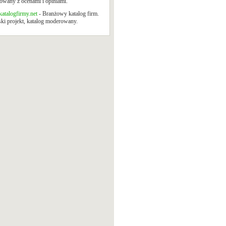
wany z ocenami i opiniami.
atalogfirmy.net
- Branżowy katalog firm.
ki projekt, katalog moderowany.