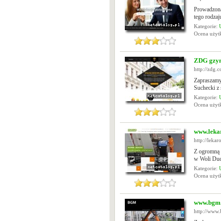
Prowadzona 
tego rodzaj
Kategorie:
Ocena uży
ZDG gzym
http://zdg.
Zapraszamy
Suchecki z
Kategorie:
Ocena uży
www.leka
http://lekar
Z ogromną 
w Woli Duc
Kategorie:
Ocena uży
www.bgm.
http://www