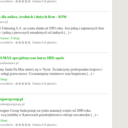
tkowników:
Średnia 0 (0 głosów)
 dla mikro, średnich i dużych firm - AOW
aow.pl
aktoring S.A. na rynku działa od 1993 roku. Jest jedną z najstarszych firm
y i jedną z pierwszych niezależnych od żadnych (...)
»
Finanse
|
Usługi
tkowników:
Średnia 0 (0 głosów)
 MAX specjalistyczne kursy HDS opole
jazdanamax.pl
irmy Jazda Na Max mieści się w Nysie. Świadczymy profesjonalne krajowe i
e usługi przewozowe. Gwarantujemy terminowe oraz bezpieczne (...)
»
Usługi
tkowników:
Średnia 0 (0 głosów)
signergroup.pl
indesignergroup.pl
signer Group funkcjonuje na rynku aranżacji wnętrz od 2009 roku.
 swą siedzibę w Katowicach przedsiębiorstwo oferuje nowatorskie (...)
»
Usługi
tkowników:
Średnia 0 (0 głosów)