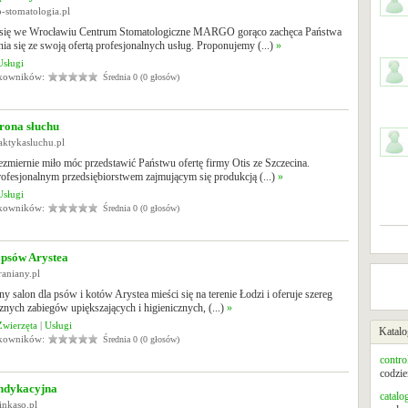
o-stomatologia.pl
 się we Wrocławiu Centrum Stomatologiczne MARGO gorąco zachęca Państwa
ia się ze swoją ofertą profesjonalnych usług. Proponujemy (...)
»
Usługi
tkowników:
Średnia 0 (0 głosów)
rona słuchu
laktykasluchu.pl
ezmiernie miło móc przedstawić Państwu ofertę firmy Otis ze Szczecina.
ofesjonalnym przedsiębiorstwem zajmującym się produkcją (...)
»
Usługi
tkowników:
Średnia 0 (0 głosów)
 psów Arystea
raniany.pl
ny salon dla psów i kotów Arystea mieści się na terenie Łodzi i oferuje szereg
cznych zabiegów upiększających i higienicznych, (...)
»
Zwierzęta
|
Usługi
Katalo
tkowników:
Średnia 0 (0 głosów)
contro
codzie
ndykacyjna
catalo
inkaso.pl