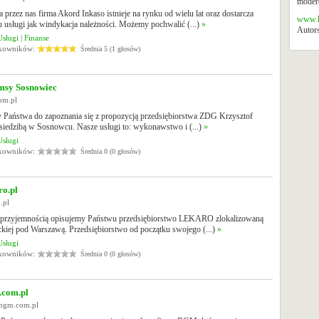
modero
przez nas firma Akord Inkaso istnieje na rynku od wielu lat oraz dostarcza
www.k
u usługi jak windykacja należności. Możemy pochwalić (...)
»
Autors
Usługi
|
Finanse
tkowników:
Średnia 5 (1 głosów)
sy Sosnowiec
com.pl
 Państwa do zapoznania się z propozycją przedsiębiorstwa ZDG Krzysztof
 siedzibą w Sosnowcu. Nasze usługi to: wykonawstwo i (...)
»
Usługi
tkowników:
Średnia 0 (0 głosów)
ro.pl
o.pl
przyjemnością opisujemy Państwu przedsiębiorstwo LEKARO zlokalizowaną
kiej pod Warszawą. Przedsiębiorstwo od początku swojego (...)
»
Usługi
tkowników:
Średnia 0 (0 głosów)
com.pl
.bgm.com.pl