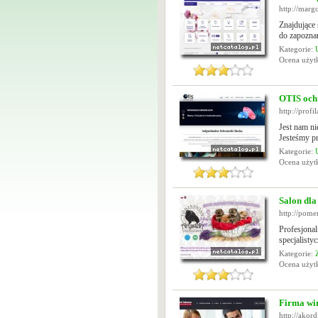
http://marg
Znajdujące
do zapoznan
Kategorie:
Ocena uży
OTIS och
http://profi
Jest nam ni
Jesteśmy pr
Kategorie:
Ocena uży
Salon dla
http://pome
Profesjonal
specjalisty
Kategorie:
Ocena uży
Firma wi
http://akord