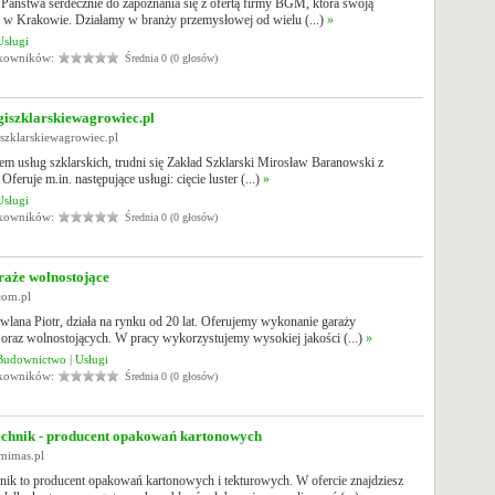
Państwa serdecznie do zapoznania się z ofertą firmy BGM, która swoją
a w Krakowie. Działamy w branży przemysłowej od wielu (...)
»
Usługi
tkowników:
Średnia 0 (0 głosów)
iszklarskiewagrowiec.pl
giszklarskiewagrowiec.pl
m usług szklarskich, trudni się Zakład Szklarski Mirosław Baranowski z
feruje m.in. następujące usługi: cięcie luster (...)
»
Usługi
tkowników:
Średnia 0 (0 głosów)
araże wolnostojące
.com.pl
lana Piotr, działa na rynku od 20 lat. Oferujemy wykonanie garaży
oraz wolnostojących. W pracy wykorzystujemy wysokiej jakości (...)
»
Budownictwo
|
Usługi
tkowników:
Średnia 0 (0 głosów)
chnik - producent opakowań kartonowych
mimas.pl
nik to producent opakowań kartonowych i tekturowych. W ofercie znajdziesz