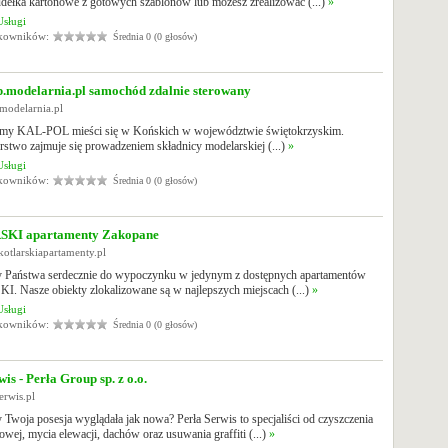
dełka kartonowe z gotowych szablonów lub możesz zrealizować (...)
»
Usługi
tkowników:
Średnia 0 (0 głosów)
p.modelarnia.pl samochód zdalnie sterowany
.modelarnia.pl
irmy KAL-POL mieści się w Końskich w województwie świętokrzyskim.
rstwo zajmuje się prowadzeniem składnicy modelarskiej (...)
»
Usługi
tkowników:
Średnia 0 (0 głosów)
KI apartamenty Zakopane
kotlarskiapartamenty.pl
 Państwa serdecznie do wypoczynku w jedynym z dostępnych apartamentów
 Nasze obiekty zlokalizowane są w najlepszych miejscach (...)
»
Usługi
tkowników:
Średnia 0 (0 głosów)
is - Perła Group sp. z o.o.
serwis.pl
 Twoja posesja wyglądała jak nowa? Perła Serwis to specjaliści od czyszczenia
owej, mycia elewacji, dachów oraz usuwania graffiti (...)
»