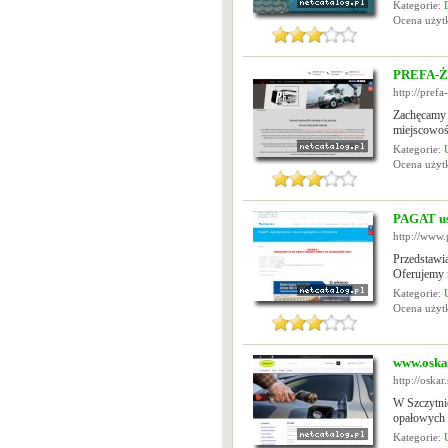
Kategorie:
Ocena uży
PREFA-ŻU
http://prefa
Zachęcamy P
miejscowośc
Kategorie:
Ocena uży
PAGAT us
http://www.
Przedstawi
Oferujemy n
Kategorie:
Ocena uży
www.oskar
http://oskar
W Szczytni
opałowych o
Kategorie: