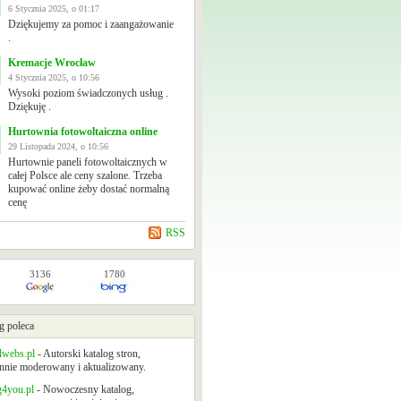
6 Stycznia 2025, o 01:17
Dziękujemy za pomoc i zaangażowanie
.
Kremacje Wrocław
4 Stycznia 2025, o 10:56
Wysoki poziom świadczonych usług .
Dziękuję .
Hurtownia fotowoltaiczna online
29 Listopada 2024, o 10:56
Hurtownie paneli fotowoltaicznych w
całej Polsce ale ceny szalone. Trzeba
kupować online żeby dostać normalną
cenę
RSS
3136
1780
g poleca
lwebs.pl
- Autorski katalog stron,
nnie moderowany i aktualizowany.
g4you.pl
- Nowoczesny katalog,