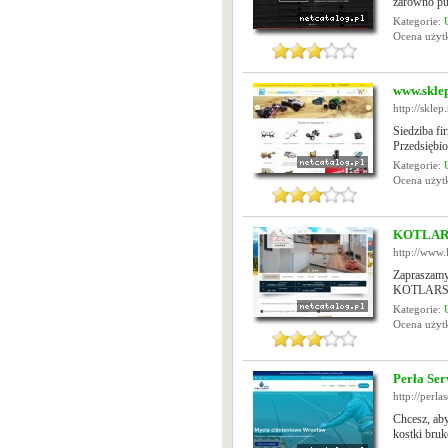
zarówno pu
Kategorie:
Ocena uży
www.skle
http://sklep
Siedziba f
Przedsiębio
Kategorie:
Ocena uży
KOTLARS
http://www.
Zapraszamy
KOTLARSKI.
Kategorie:
Ocena uży
Perła Serw
http://perla
Chcesz, aby
kostki bruk