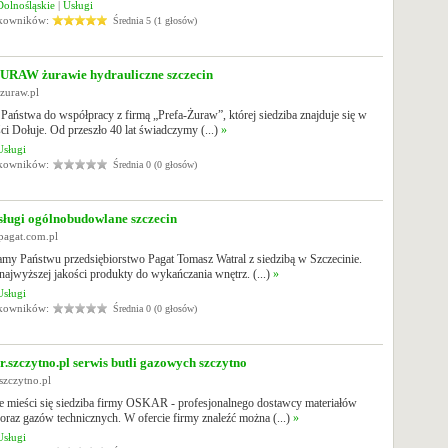
Dolnośląskie
|
Usługi
tkowników:
Średnia 5 (1 głosów)
RAW żurawie hydrauliczne szczecin
-zuraw.pl
aństwa do współpracy z firmą „Prefa-Żuraw”, której siedziba znajduje się w
i Dołuje. Od przeszło 40 lat świadczymy (...)
»
Usługi
tkowników:
Średnia 0 (0 głosów)
ługi ogólnobudowlane szczecin
pagat.com.pl
amy Państwu przedsiębiorstwo Pagat Tomasz Watral z siedzibą w Szczecinie.
ajwyższej jakości produkty do wykańczania wnętrz. (...)
»
Usługi
tkowników:
Średnia 0 (0 głosów)
.szczytno.pl serwis butli gazowych szczytno
.szczytno.pl
e mieści się siedziba firmy OSKAR - profesjonalnego dostawcy materiałów
raz gazów technicznych. W ofercie firmy znaleźć można (...)
»
Usługi