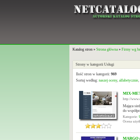
Katalog stron »
Strona główna
»
Firmy wg b
Strony w kategorii Usługi
Ilość stron w kategorii:
969
Sortuj według:
naszej oceny
,
alfabetycznie
,
MIX-MET 
http://www.
Mająca si
do współpra
Kategorie:
Ocena uży
MARGO p