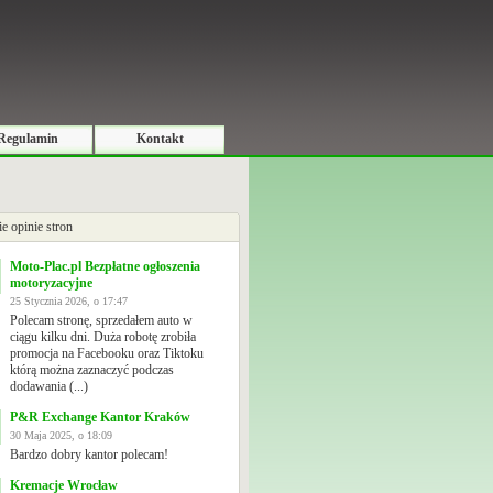
Regulamin
Kontakt
ie opinie stron
Moto-Plac.pl Bezpłatne ogłoszenia
motoryzacyjne
25 Stycznia 2026, o 17:47
Polecam stronę, sprzedałem auto w
ciągu kilku dni. Duża robotę zrobiła
promocja na Facebooku oraz Tiktoku
którą można zaznaczyć podczas
dodawania (...)
P&R Exchange Kantor Kraków
30 Maja 2025, o 18:09
Bardzo dobry kantor polecam!
Kremacje Wrocław