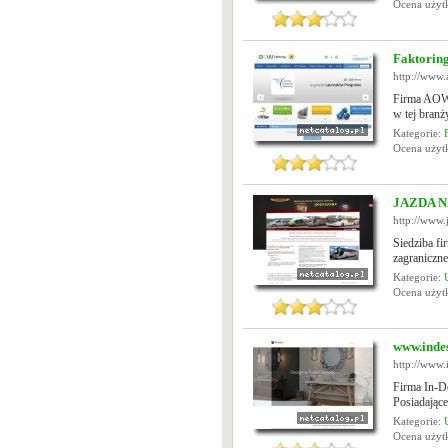
Ocena uży
Faktoring
http://www.
Firma AOW F
w tej branż
Kategorie:
Ocena uży
JAZDA NA
http://www.
Siedziba f
zagraniczn
Kategorie:
Ocena uży
www.inde
http://www.
Firma In-De
Posiadające
Kategorie:
Ocena uży