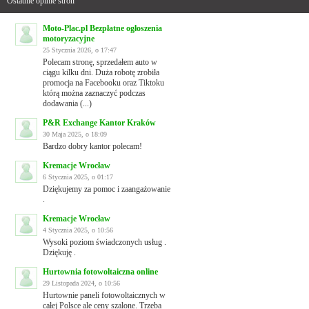
Ostatnie opinie stron
Moto-Plac.pl Bezpłatne ogłoszenia
motoryzacyjne
25 Stycznia 2026, o 17:47
Polecam stronę, sprzedałem auto w
ciągu kilku dni. Duża robotę zrobiła
promocja na Facebooku oraz Tiktoku
którą można zaznaczyć podczas
dodawania (...)
P&R Exchange Kantor Kraków
30 Maja 2025, o 18:09
Bardzo dobry kantor polecam!
Kremacje Wrocław
6 Stycznia 2025, o 01:17
Dziękujemy za pomoc i zaangażowanie
.
Kremacje Wrocław
4 Stycznia 2025, o 10:56
Wysoki poziom świadczonych usług .
Dziękuję .
Hurtownia fotowoltaiczna online
29 Listopada 2024, o 10:56
Hurtownie paneli fotowoltaicznych w
całej Polsce ale ceny szalone. Trzeba