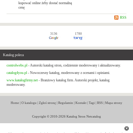
kupować online żeby dostać normalną
cenę
RSS
3136
1780
Katalog poleca
controlwebs.pl
- Autorski katalog stron, codziennie moderowany i aktualizowany.
catalog4you.pl
- Nowoczesny katalog, moderowany z ocenami i opiniami.
www.katalogfirmy.net
- Branżowy katalog firm. Autorski projekt, katalog
moderowany.
Home
|
O katalogu
|
Zgłoś stronę
|
Regulamin
|
Kontakt
|
Tagi
|
RSS
|
Mapa strony
Copyright © 2010-2026 Katalog Stron Netcatalog