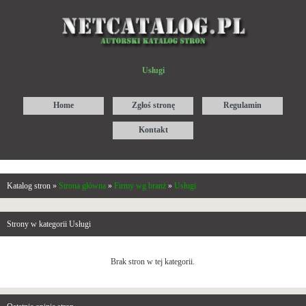
Usługi
Home
Zgłoś stronę
Regulamin
Kontakt
Katalog stron »
Strona główna
»
Firmy wg branż
»
Usługi
Strony w kategorii Usługi
Brak stron w tej kategorii.