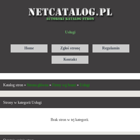
Usługi
Home
Zgłoś stronę
Regulamin
Kontakt
Katalog stron »
Strona główna
»
Firmy wg branż
»
Usługi
Strony w kategorii Usługi
Brak stron w tej kategorii.