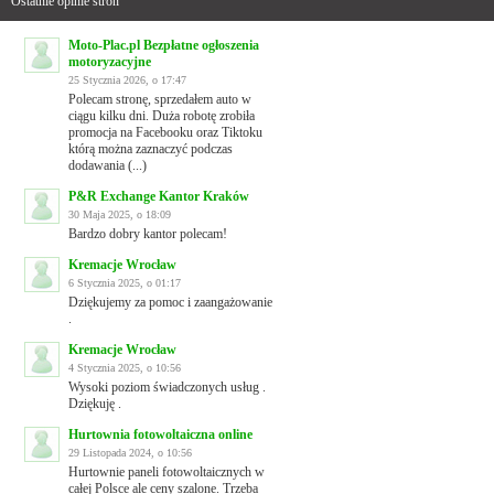
Ostatnie opinie stron
Moto-Plac.pl Bezpłatne ogłoszenia
motoryzacyjne
25 Stycznia 2026, o 17:47
Polecam stronę, sprzedałem auto w
ciągu kilku dni. Duża robotę zrobiła
promocja na Facebooku oraz Tiktoku
którą można zaznaczyć podczas
dodawania (...)
P&R Exchange Kantor Kraków
30 Maja 2025, o 18:09
Bardzo dobry kantor polecam!
Kremacje Wrocław
6 Stycznia 2025, o 01:17
Dziękujemy za pomoc i zaangażowanie
.
Kremacje Wrocław
4 Stycznia 2025, o 10:56
Wysoki poziom świadczonych usług .
Dziękuję .
Hurtownia fotowoltaiczna online
29 Listopada 2024, o 10:56
Hurtownie paneli fotowoltaicznych w
całej Polsce ale ceny szalone. Trzeba