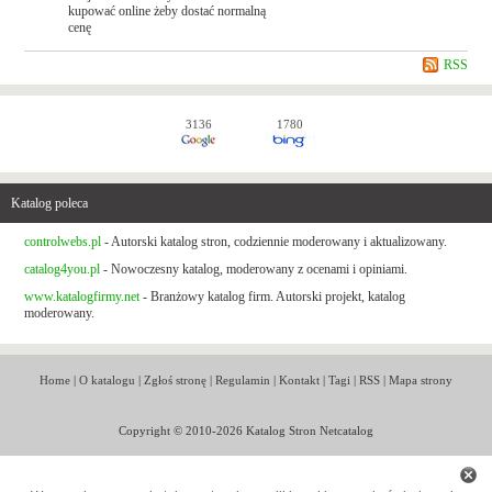
kupować online żeby dostać normalną
cenę
RSS
3136
1780
Katalog poleca
controlwebs.pl
- Autorski katalog stron, codziennie moderowany i aktualizowany.
catalog4you.pl
- Nowoczesny katalog, moderowany z ocenami i opiniami.
www.katalogfirmy.net
- Branżowy katalog firm. Autorski projekt, katalog
moderowany.
Home
|
O katalogu
|
Zgłoś stronę
|
Regulamin
|
Kontakt
|
Tagi
|
RSS
|
Mapa strony
Copyright © 2010-2026 Katalog Stron Netcatalog