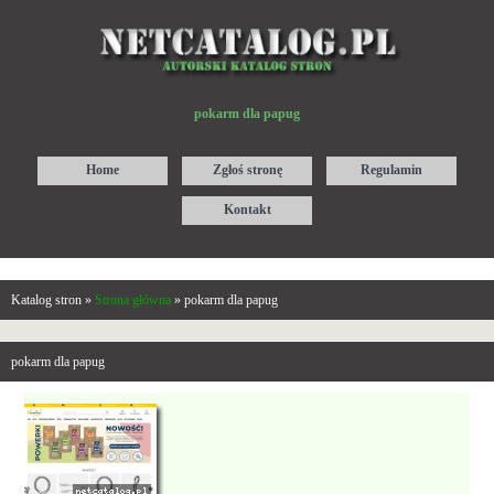
pokarm dla papug
Home
Zgłoś stronę
Regulamin
Kontakt
Katalog stron »
Strona główna
» pokarm dla papug
pokarm dla papug