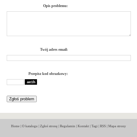
Opis problemu:
Twój adres email:
Przepisz kod obrazkowy:
Home
|
O katalogu
|
Zgłoś stronę
|
Regulamin
|
Kontakt
|
Tagi
|
RSS
|
Mapa strony