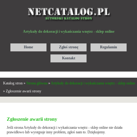
Artykuły do dekoracji i wykańczania wnętrz - sklep online
Home
Zgłoś stronę
Regulamin
Kontakt
Katalog stron »
Strona główna
»
Artykuły do dekoracji i wykańczania wnętrz - sklep online
» Zgłoszenie awarii strony
Zgłoszenie awarii strony
Jeśli strona Artykuły do dekoracji i wykańczania wnętrz - sklep online nie działa
prawidłowo lub występuje inny problem, zgłoś nam to. Dziękujemy.