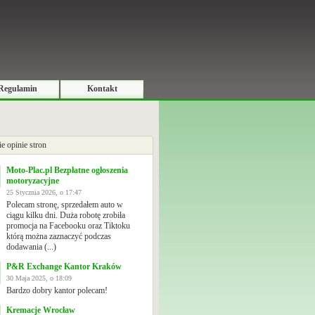
Regulamin
Kontakt
ie opinie stron
Moto-Plac.pl Bezpłatne ogłoszenia
motoryzacyjne
25 Stycznia 2026, o 17:47
Polecam stronę, sprzedałem auto w
ciągu kilku dni. Duża robotę zrobiła
promocja na Facebooku oraz Tiktoku
którą można zaznaczyć podczas
dodawania (...)
P&R Exchange Kantor Kraków
30 Maja 2025, o 18:09
Bardzo dobry kantor polecam!
Kremacje Wrocław