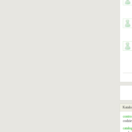
Katalo
contro
codzie
catalo