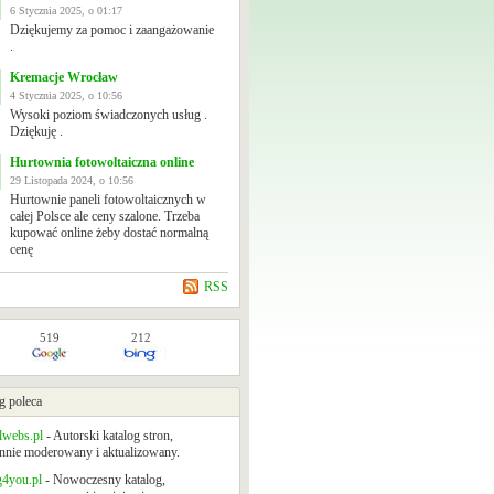
6 Stycznia 2025, o 01:17
Dziękujemy za pomoc i zaangażowanie
.
Kremacje Wrocław
4 Stycznia 2025, o 10:56
Wysoki poziom świadczonych usług .
Dziękuję .
Hurtownia fotowoltaiczna online
29 Listopada 2024, o 10:56
Hurtownie paneli fotowoltaicznych w
całej Polsce ale ceny szalone. Trzeba
kupować online żeby dostać normalną
cenę
RSS
519
212
g poleca
lwebs.pl
- Autorski katalog stron,
nnie moderowany i aktualizowany.
g4you.pl
- Nowoczesny katalog,