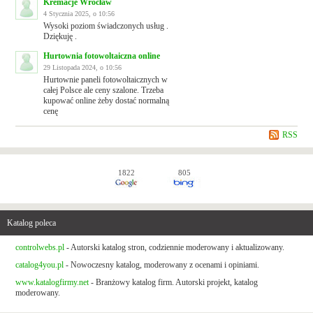
Kremacje Wrocław
4 Stycznia 2025, o 10:56
Wysoki poziom świadczonych usług .
Dziękuję .
Hurtownia fotowoltaiczna online
29 Listopada 2024, o 10:56
Hurtownie paneli fotowoltaicznych w
całej Polsce ale ceny szalone. Trzeba
kupować online żeby dostać normalną
cenę
RSS
1822
805
Katalog poleca
controlwebs.pl
- Autorski katalog stron, codziennie moderowany i aktualizowany.
catalog4you.pl
- Nowoczesny katalog, moderowany z ocenami i opiniami.
www.katalogfirmy.net
- Branżowy katalog firm. Autorski projekt, katalog
moderowany.