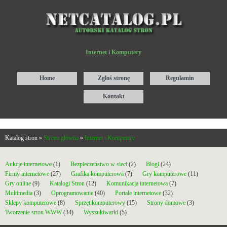
Internet i Komputery
Home
Zgłoś stronę
Regulamin
Kontakt
Katalog stron »
Strona główna
»
Internet i Komputery
Aukcje internetowe
(1)
Bezpieczeństwo w sieci
(2)
Blogi
(24)
Firmy internetowe
(27)
Grafika komputerowa
(7)
Gry komputerowe
(11)
Gry online
(9)
Katalogi Stron
(12)
Komunikacja internetowa
(7)
Multimedia
(3)
Oprogramowanie
(40)
Portale internetowe
(32)
Sklepy komputerowe
(8)
Sprzęt komputerowy
(15)
Strony domowe
(3)
Tworzenie stron WWW
(34)
Wyszukiwarki
(5)