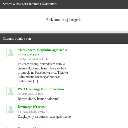
Strony w kategorii Internet i Komputery
Brak stron w tej kategorii.
Ostatnie opinie stron
Moto-Plac.pl Bezpłatne ogłoszenia
motoryzacyjne
25 Stycznia 2026, o 17:47
Polecam stronę, sprzedałem auto w
ciągu kilku dni. Duża robotę zrobiła
promocja na Facebooku oraz Tiktoku
którą można zaznaczyć podczas
dodawania (...)
P&R Exchange Kantor Kraków
30 Maja 2025, o 18:09
Bardzo dobry kantor polecam!
Kremacje Wrocław
6 Stycznia 2025, o 01:17
Dziękujemy za pomoc i zaangażowanie
.