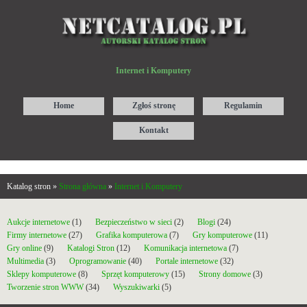
Internet i Komputery
Home
Zgłoś stronę
Regulamin
Kontakt
Katalog stron »
Strona główna
»
Internet i Komputery
Aukcje internetowe
(1)
Bezpieczeństwo w sieci
(2)
Blogi
(24)
Firmy internetowe
(27)
Grafika komputerowa
(7)
Gry komputerowe
(11)
Gry online
(9)
Katalogi Stron
(12)
Komunikacja internetowa
(7)
Multimedia
(3)
Oprogramowanie
(40)
Portale internetowe
(32)
Sklepy komputerowe
(8)
Sprzęt komputerowy
(15)
Strony domowe
(3)
Tworzenie stron WWW
(34)
Wyszukiwarki
(5)