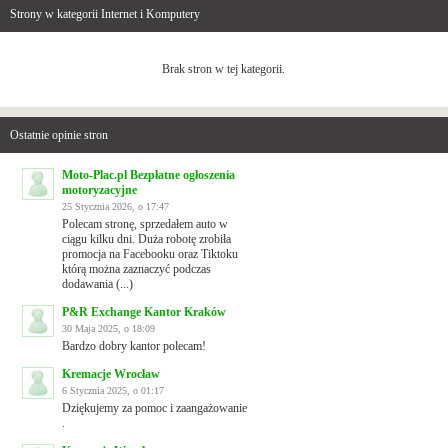
Strony w kategorii Internet i Komputery
Brak stron w tej kategorii.
Ostatnie opinie stron
Moto-Plac.pl Bezpłatne ogłoszenia
motoryzacyjne
25 Stycznia 2026, o 17:47
Polecam stronę, sprzedałem auto w
ciągu kilku dni. Duża robotę zrobiła
promocja na Facebooku oraz Tiktoku
którą można zaznaczyć podczas
dodawania (...)
P&R Exchange Kantor Kraków
30 Maja 2025, o 18:09
Bardzo dobry kantor polecam!
Kremacje Wrocław
6 Stycznia 2025, o 01:17
Dziękujemy za pomoc i zaangażowanie
.