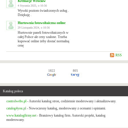
Kremacje Wrocław
4 Stycznia 2025, o 10:56
Wysoki poziom świadczonych usług .
Dziękuję .
Hurtownia fotowoltaiczna online
29 Listopada 2024, o 10:56
Hurtownie paneli fotowoltaicznych w
całej Polsce ale ceny szalone. Trzeba
kupować online żeby dostać normalną
cenę
RSS
1822
805
Katalog poleca
controlwebs.pl
- Autorski katalog stron, codziennie moderowany i aktualizowany.
catalog4you.pl
- Nowoczesny katalog, moderowany z ocenami i opiniami.
www.katalogfirmy.net
- Branżowy katalog firm. Autorski projekt, katalog
moderowany.