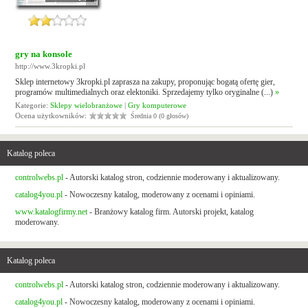
gry na konsole
http://www.3kropki.pl
Sklep internetowy 3kropki.pl zaprasza na zakupy, proponując bogatą ofertę gier,
programów multimedialnych oraz elektoniki. Sprzedajemy tylko oryginalne (...)
»
Kategorie:
Sklepy wielobranżowe
|
Gry komputerowe
Ocena użytkowników:
Średnia 0 (0 głosów)
Katalog poleca
controlwebs.pl
- Autorski katalog stron, codziennie moderowany i aktualizowany.
catalog4you.pl
- Nowoczesny katalog, moderowany z ocenami i opiniami.
www.katalogfirmy.net
- Branżowy katalog firm. Autorski projekt, katalog
moderowany.
Katalog poleca
controlwebs.pl
- Autorski katalog stron, codziennie moderowany i aktualizowany.
catalog4you.pl
- Nowoczesny katalog, moderowany z ocenami i opiniami.