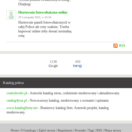
Dziękuję .
Hurtownia fotowoltaiczna online
29 Listopada 2024, o 10:56
Hurtownie paneli fotowoltaicznych w
całej Polsce ale ceny szalone. Trzeba
kupować online żeby dostać normalną
cenę
RSS
1138
450
Katalog poleca
controlwebs.pl
- Autorski katalog stron, codziennie moderowany i aktualizowany.
catalog4you.pl
- Nowoczesny katalog, moderowany z ocenami i opiniami.
www.katalogfirmy.net
- Branżowy katalog firm. Autorski projekt, katalog
moderowany.
Home
|
O katalogu
|
Zgłoś stronę
|
Regulamin
|
Kontakt
|
Tagi
|
RSS
|
Mapa strony