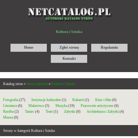
Kultura i Sztuka
Home
Zgłoś stronę
Regulamin
Kontakt
Katalog stron »
Strona główna
»
Kultura i Sztuka
Fotografia
(27)
Instytucje kulturalne
(1)
Kabaret
(1)
Kino i film
(6)
Literatura
(6)
Malarstwo
(5)
Muzyka
(19)
Pracownie artystyczne
(6)
Rzeźba
(2)
Taniec
(4)
Teatr
(1)
Zabytki
(0)
Architektura i Zabytki
(4)
Muzea
(0)
Strony w kategorii Kultura i Sztuka