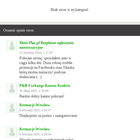
Brak stron w tej kategorii.
Ostatnie opinie stron
Moto-Plac.pl Bezpłatne ogłoszenia
motoryzacyjne
25 Stycznia 2026, o 17:47
Polecam stronę, sprzedałem auto w
ciągu kilku dni. Duża robotę zrobiła
promocja na Facebooku oraz Tiktoku
którą można zaznaczyć podczas
dodawania (...)
P&R Exchange Kantor Kraków
30 Maja 2025, o 18:09
Bardzo dobry kantor polecam!
Kremacje Wrocław
6 Stycznia 2025, o 01:17
Dziękujemy za pomoc i zaangażowanie
.
Kremacje Wrocław
4 Stycznia 2025, o 10:56
Wysoki poziom świadczonych usług .