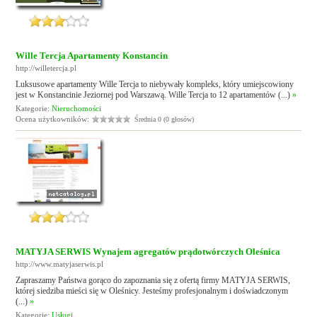
Wille Tercja Apartamenty Konstancin
http://willetercja.pl
Luksusowe apartamenty Wille Tercja to niebywały kompleks, który umiejscowiony
jest w Konstancinie Jeziornej pod Warszawą. Wille Tercja to 12 apartamentów (...)
»
Kategorie:
Nieruchomości
Ocena użytkowników:
Średnia 0 (0 głosów)
MATYJA SERWIS Wynajem agregatów prądotwórczych Oleśnica
http://www.matyjaserwis.pl
Zapraszamy Państwa gorąco do zapoznania się z ofertą firmy MATYJA SERWIS,
której siedziba mieści się w Oleśnicy. Jesteśmy profesjonalnym i doświadczonym
(...)
»
Kategorie:
Usługi