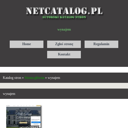
wynajem
Home
Zgłoś stronę
Regulamin
Kontakt
Katalog stron »
Strona główna
» wynajem
wynajem