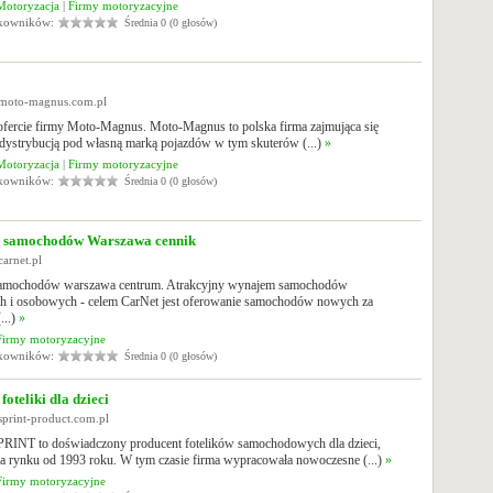
Motoryzacja
|
Firmy motoryzacyjne
tkowników:
Średnia 0 (0 głosów)
.moto-magnus.com.pl
ofercie firmy Moto-Magnus. Moto-Magnus to polska firma zajmująca się
 dystrybucją pod własną marką pojazdów w tym skuterów (...)
»
Motoryzacja
|
Firmy motoryzacyjne
tkowników:
Średnia 0 (0 głosów)
samochodów Warszawa cennik
carnet.pl
amochodów warszawa centrum. Atrakcyjny wynajem samochodów
h i osobowych - celem CarNet jest oferowanie samochodów nowych za
...)
»
Firmy motoryzacyjne
tkowników:
Średnia 0 (0 głosów)
oteliki dla dzieci
sprint-product.com.pl
PRINT to doświadczony producent fotelików samochodowych dla dzieci,
na rynku od 1993 roku. W tym czasie firma wypracowała nowoczesne (...)
»
Firmy motoryzacyjne