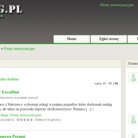
Firmy motoryzacyjne
Home
Zgłoś stronę
»
Firmy motoryzacyjne
Ostatn
daty dodania
wpisy 41 - 60 z
66
 Excalibur
.limuzyny-wynajem.waw.pl
co z Warszawy wykonuje usługi wynajmu pojazdów które doskonale nadają
u, ale także na pozostałe imprezy okolicznościowe. Remaco (...)
»
Usługi
|
Firmy motoryzacyjne
tkowników:
Średnia 0 (0 głosów)
ogowa Poznań