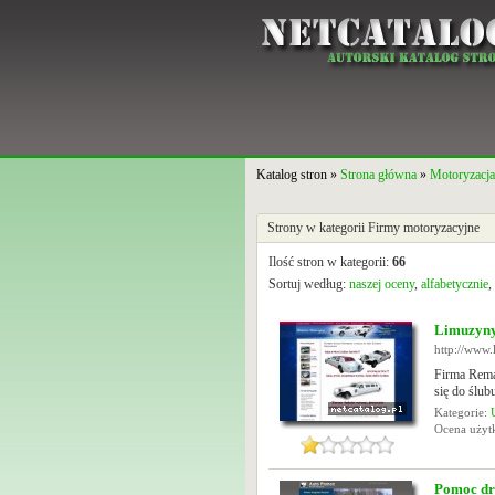
Katalog stron »
Strona główna
»
Motoryzacja
Strony w kategorii Firmy motoryzacyjne
Ilość stron w kategorii:
66
Sortuj według:
naszej oceny
,
alfabetycznie
,
Limuzyny
http://www
Firma Rema
się do ślub
Kategorie:
Ocena uży
Pomoc dr