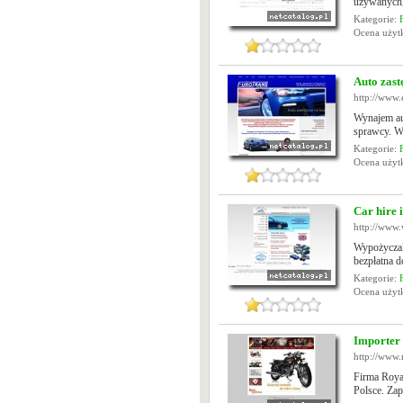
używanych, 
Kategorie:
Ocena uży
Auto zas
http://www.
Wynajem au
sprawcy. W
Kategorie:
Ocena uży
Car hire 
http://www.
Wypożyczal
bezpłatna d
Kategorie:
Ocena uży
Importer
http://www.
Firma Royal
Polsce. Zap