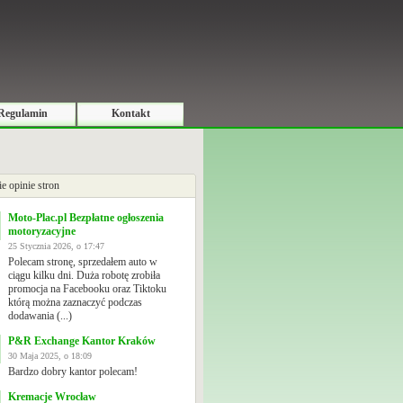
Regulamin
Kontakt
ie opinie stron
Moto-Plac.pl Bezpłatne ogłoszenia
motoryzacyjne
25 Stycznia 2026, o 17:47
Polecam stronę, sprzedałem auto w
ciągu kilku dni. Duża robotę zrobiła
promocja na Facebooku oraz Tiktoku
którą można zaznaczyć podczas
dodawania (...)
P&R Exchange Kantor Kraków
30 Maja 2025, o 18:09
Bardzo dobry kantor polecam!
Kremacje Wrocław