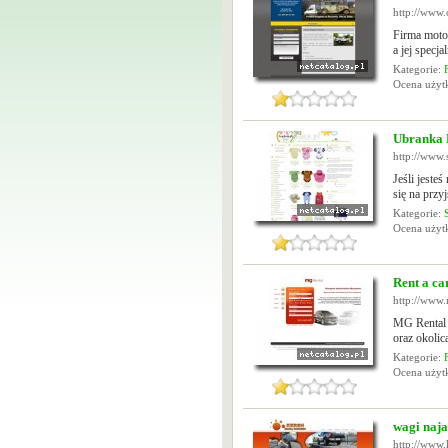
http://www
Firma moto
a jej specj
Kategorie:
Ocena uży
Ubranka D
http://www.
Jeśli jeste
się na przy
Kategorie:
Ocena uży
Rent a c
http://www.
MG Rental 
oraz okolic
Kategorie:
Ocena uży
wagi naj
http://www.