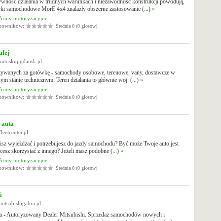
ywność działania w trudnych warunkach i niezawodność konstrukcji powodują,
rki samochodowe MorE 4x4 znalazły obszerne zastosowanie (...)
»
Firmy motoryzacyjne
tkowników:
Średnia 0 (0 głosów)
alej
autoskupgdansk.pl
żywanych za gotówkę - samochody osobowe, terenowe, vany, dostawcze w
ym stanie technicznym. Teren działania to głównie woj. (...)
»
Firmy motoryzacyjne
tkowników:
Średnia 0 (0 głosów)
 auta
leetcenter.pl
isz wyjeżdżać i potrzebujesz do jazdy samochodu? Być może Twoje auto jest
hcesz skorzystać z innego? Jeżeli masz podobne (...)
»
Firmy motoryzacyjne
tkowników:
Średnia 0 (0 głosów)
i
mitsubishigabra.pl
 - Autoryzowany Dealer Mitsubishi. Sprzedaż samochodów nowych i