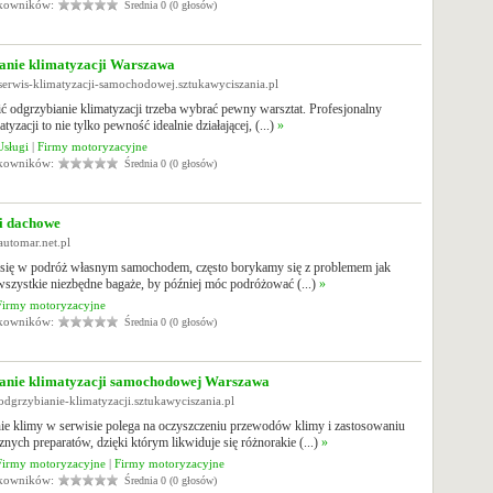
tkowników:
Średnia 0 (0 głosów)
anie klimatyzacji Warszawa
serwis-klimatyzacji-samochodowej.sztukawyciszania.pl
ć odgrzybianie klimatyzacji trzeba wybrać pewny warsztat. Profesjonalny
tyzacji to nie tylko pewność idealnie działającej, (...)
»
Usługi
|
Firmy motoryzacyjne
tkowników:
Średnia 0 (0 głosów)
i dachowe
automar.net.pl
 się w podróż własnym samochodem, często borykamy się z problemem jak
szystkie niezbędne bagaże, by później móc podróżować (...)
»
Firmy motoryzacyjne
tkowników:
Średnia 0 (0 głosów)
anie klimatyzacji samochodowej Warszawa
odgrzybianie-klimatyzacji.sztukawyciszania.pl
ie klimy w serwisie polega na oczyszczeniu przewodów klimy i zastosowaniu
cznych preparatów, dzięki którym likwiduje się różnorakie (...)
»
Firmy motoryzacyjne
|
Firmy motoryzacyjne
tkowników:
Średnia 0 (0 głosów)