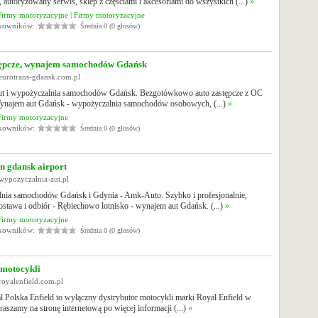
autoryzowany serwis, sklep z częściami i akcesoriami do wszystkich (...)
»
Firmy motoryzacyjne
|
Firmy motoryzacyjne
tkowników:
Średnia 0 (0 głosów)
tępcze, wynajem samochodów Gdańsk
eurotrans-gdansk.com.pl
t i wypożyczalnia samochodów Gdańsk. Bezgotówkowo auto zastępcze z OC
ynajem aut Gdańsk - wypożyczalnia samochodów osobowych, (...)
»
Firmy motoryzacyjne
tkowników:
Średnia 0 (0 głosów)
in gdansk airport
wypozyczalnia-aut.pl
nia samochodów Gdańsk i Gdynia - Amk-Auto. Szybko i profesjonalnie,
ostawa i odbiór - Rębiechowo lotnisko - wynajem aut Gdańsk. (...)
»
Firmy motoryzacyjne
tkowników:
Średnia 0 (0 głosów)
 motocykli
royalenfield.com.pl
 Polska Enfield to wyłączny dystrybutor motocykli marki Royal Enfield w
raszamy na stronę internetową po więcej informacji (...)
»