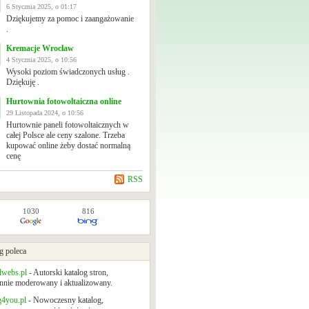
6 Stycznia 2025, o 01:17
Dziękujemy za pomoc i zaangażowanie
.
Kremacje Wrocław
4 Stycznia 2025, o 10:56
Wysoki poziom świadczonych usług .
Dziękuję .
Hurtownia fotowoltaiczna online
29 Listopada 2024, o 10:56
Hurtownie paneli fotowoltaicznych w
całej Polsce ale ceny szalone. Trzeba
kupować online żeby dostać normalną
cenę
RSS
1030
816
g poleca
lwebs.pl
- Autorski katalog stron,
nnie moderowany i aktualizowany.
g4you.pl
- Nowoczesny katalog,