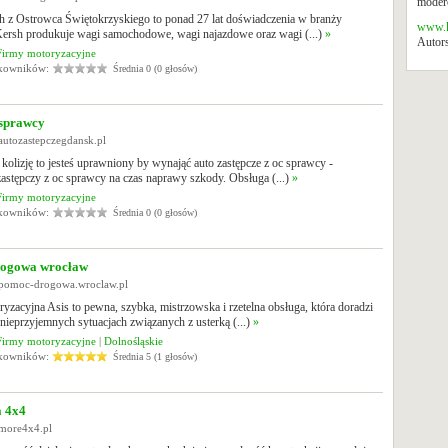
modero
h z Ostrowca Świętokrzyskiego to ponad 27 lat doświadczenia w branży
www.k
ersh produkuje wagi samochodowe, wagi najazdowe oraz wagi (...)
»
Autors
Firmy motoryzacyjne
tkowników:
Średnia 0 (0 głosów)
 sprawcy
autozastepczegdansk.pl
ś kolizję to jesteś uprawniony by wynająć auto zastępcze z oc sprawcy -
astępczy z oc sprawcy na czas naprawy szkody. Obsługa (...)
»
Firmy motoryzacyjne
tkowników:
Średnia 0 (0 głosów)
ogowa wrocław
.pomoc-drogowa.wroclaw.pl
yzacyjna Asis to pewna, szybka, mistrzowska i rzetelna obsługa, która doradzi
nieprzyjemnych sytuacjach związanych z usterką (...)
»
Firmy motoryzacyjne
|
Dolnośląskie
tkowników:
Średnia 5 (1 głosów)
a 4x4
.more4x4.pl