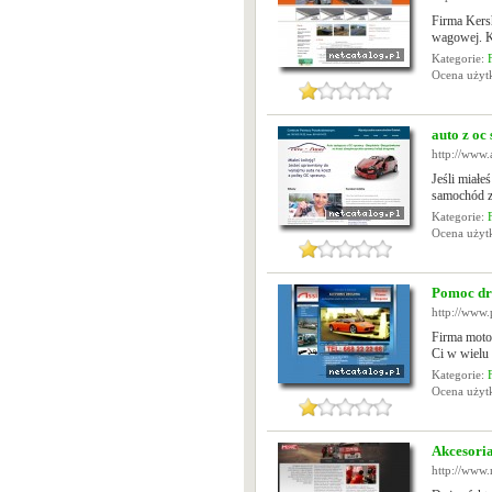
Firma Kers
wagowej. K
Kategorie:
Ocena uży
auto z oc
http://www.
Jeśli miałe
samochód z
Kategorie:
Ocena uży
Pomoc dr
http://www
Firma motor
Ci w wielu 
Kategorie:
Ocena uży
Akcesori
http://www