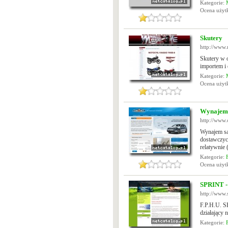
Kategorie:
Ocena uży
Skutery
http://www
Skutery w 
importem i
Kategorie:
Ocena uży
Wynajem 
http://www.
Wynajem s
dostawczyc
relatywnie (
Kategorie:
Ocena uży
SPRINT - f
http://www.
F.P.H.U. S
działający 
Kategorie: