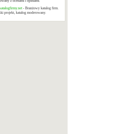
wany z ocenami i opiniami.
atalogfirmy.net
- Branżowy katalog firm.
ki projekt, katalog moderowany.