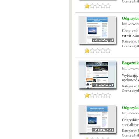
Ocena uży
Odgrzybi
http://www.
Chcąc zrobi
serwis klima
Kategorie:
Ocena uży
Bagażnik
http://www.
Wybierając
upakować w
Kategorie:
Ocena uży
Odgrzybi
http://www.
Odgrzybian
specjalisty
Kategorie:
Ocena uży