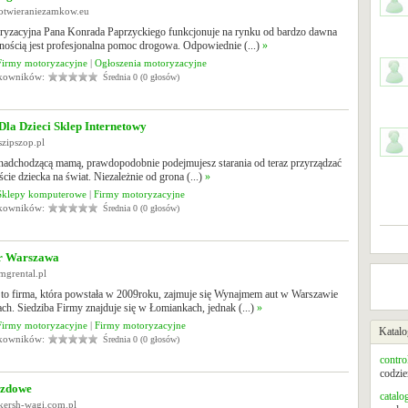
.otwieraniezamkow.eu
ryzacyjna Pana Konrada Paprzyckiego funkcjonuje na rynku od bardzo dawna
alnością jest profesjonalna pomoc drogowa. Odpowiednie (...)
»
Firmy motoryzacyjne
|
Ogłoszenia motoryzacyjne
tkowników:
Średnia 0 (0 głosów)
la Dzieci Sklep Internetowy
szipszop.pl
ś nadchodzącą mamą, prawdopodobnie podejmujesz starania od teraz przyrządzać
jście dziecka na świat. Niezależnie od grona (...)
»
Sklepy komputerowe
|
Firmy motoryzacyjne
tkowników:
Średnia 0 (0 głosów)
ar Warszawa
mgrental.pl
to firma, która powstała w 2009roku, zajmuje się Wynajmem aut w Warszawie
ach. Siedziba Firmy znajduje się w Łomiankach, jednak (...)
»
Firmy motoryzacyjne
|
Firmy motoryzacyjne
Katalo
tkowników:
Średnia 0 (0 głosów)
contro
codzie
azdowe
catalo
kersh-wagi.com.pl