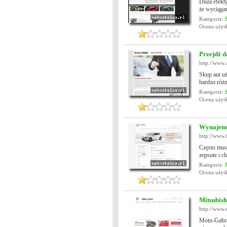
Duża efekt
że wyciąga
Kategorie:
Ocena uży
Przejdź d
http://www.
Skup aut u
bardzo różn
Kategorie:
Ocena uży
Wynajem
http://www.f
Często mus
zepsute i c
Kategorie:
Ocena uży
Mitsubish
http://www.
Moto-Gabra