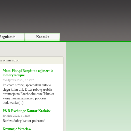
Regulamin
Kontakt
ie opinie stron
Moto-Plac.pl Bezpłatne ogłoszenia
motoryzacyjne
25 Stycznia 2026, o 17:47
Polecam stronę, sprzedałem auto w
ciągu kilku dni. Duża robotę zrobiła
promocja na Facebooku oraz Tiktoku
którą można zaznaczyć podczas
dodawania (...)
P&R Exchange Kantor Kraków
30 Maja 2025, o 18:09
Bardzo dobry kantor polecam!
Kremacje Wrocław