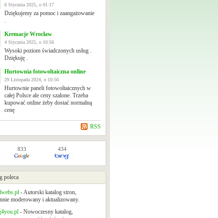
6 Stycznia 2025, o 01:17
Dziękujemy za pomoc i zaangażowanie
.
Kremacje Wrocław
4 Stycznia 2025, o 10:56
Wysoki poziom świadczonych usług .
Dziękuję .
Hurtownia fotowoltaiczna online
29 Listopada 2024, o 10:56
Hurtownie paneli fotowoltaicznych w
całej Polsce ale ceny szalone. Trzeba
kupować online żeby dostać normalną
cenę
RSS
833
434
g poleca
lwebs.pl
- Autorski katalog stron,
nnie moderowany i aktualizowany.
g4you.pl
- Nowoczesny katalog,