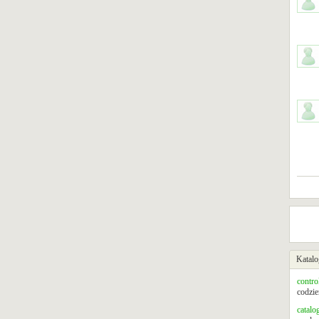
Katalo
contro
codzie
catalo