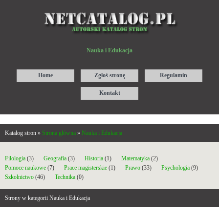
Nauka i Edukacja
Home
Zgłoś stronę
Regulamin
Kontakt
Katalog stron »
Strona główna
»
Nauka i Edukacja
Filologia
(3)
Geografia
(3)
Historia
(1)
Matematyka
(2)
Pomoce naukowe
(7)
Prace magisterskie
(1)
Prawo
(33)
Psychologia
(9)
Szkolnictwo
(46)
Technika
(0)
Strony w kategorii Nauka i Edukacja