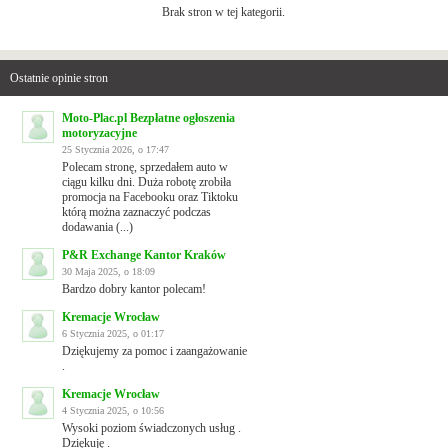
Brak stron w tej kategorii.
Ostatnie opinie stron
Moto-Plac.pl Bezpłatne ogłoszenia
motoryzacyjne
25 Stycznia 2026, o 17:47
Polecam stronę, sprzedałem auto w
ciągu kilku dni. Duża robotę zrobiła
promocja na Facebooku oraz Tiktoku
którą można zaznaczyć podczas
dodawania (...)
P&R Exchange Kantor Kraków
30 Maja 2025, o 18:09
Bardzo dobry kantor polecam!
Kremacje Wrocław
6 Stycznia 2025, o 01:17
Dziękujemy za pomoc i zaangażowanie
.
Kremacje Wrocław
4 Stycznia 2025, o 10:56
Wysoki poziom świadczonych usług .
Dziękuję .