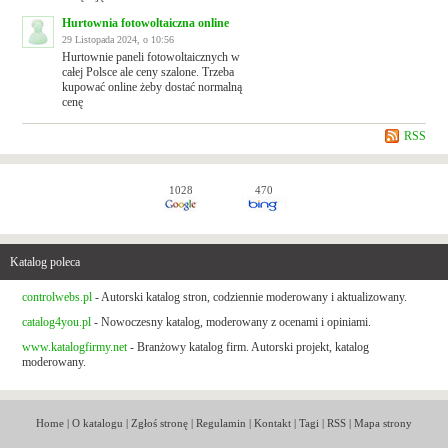
Hurtownia fotowoltaiczna online
29 Listopada 2024, o 10:56
Hurtownie paneli fotowoltaicznych w
całej Polsce ale ceny szalone. Trzeba
kupować online żeby dostać normalną
cenę
RSS
1028
470
Katalog poleca
controlwebs.pl
- Autorski katalog stron, codziennie moderowany i aktualizowany.
catalog4you.pl
- Nowoczesny katalog, moderowany z ocenami i opiniami.
www.katalogfirmy.net
- Branżowy katalog firm. Autorski projekt, katalog
moderowany.
Home
|
O katalogu
|
Zgłoś stronę
|
Regulamin
|
Kontakt
|
Tagi
|
RSS
|
Mapa strony