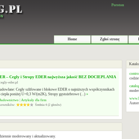
Poroton
Home
Zgłoś stronę
Katalo
contro
ER – Cegły i Stropy EDER najwyższa jakość BEZ DOCIEPLANIA
codzie
cegly-eder.pl
catalo
budowlane: Cegły szlifowane i blokowe EDER o najniższych współczynnikach
modero
 ciepła poniżej U=0,3 W/(m2K), Stropy gęstożebrowe (...)
»
www.k
Budownictwo
|
Artykuły dla firm
Autors
tkowników:
Średnia 4 (2 głosów)
odziennie moderowany i aktualizowany.