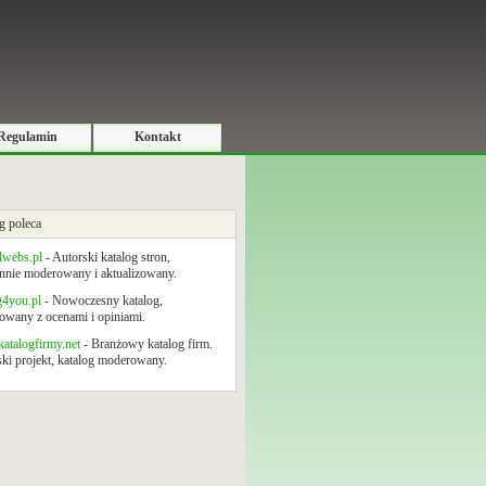
Regulamin
Kontakt
g poleca
lwebs.pl
- Autorski katalog stron,
nnie moderowany i aktualizowany.
g4you.pl
- Nowoczesny katalog,
wany z ocenami i opiniami.
atalogfirmy.net
- Branżowy katalog firm.
ki projekt, katalog moderowany.