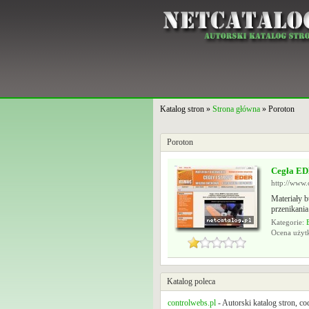
Katalog stron »
Strona główna
» Poroton
Poroton
Cegła ED
http://www.
Materiały 
przenikania
Kategorie:
Ocena uży
Katalog poleca
controlwebs.pl
- Autorski katalog stron, c