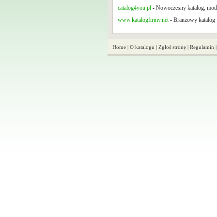
catalog4you.pl
- Nowoczesny katalog, mode
www.katalogfirmy.net
- Branżowy katalog f
Home
|
O katalogu
|
Zgłoś stronę
|
Regulamin