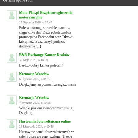
Ostatnie opinie stron
Moto-Plac.pl Bezpłatne ogłoszenia
motoryzacyjne
25 Stycznia 2026, o 17:47
Polecam stronę, sprzedałem auto w
ciągu kilku dni. Duża robotę zrobiła
promocja na Facebooku oraz Tiktoku
którą można zaznaczyć podczas
dodawania (...)
P&R Exchange Kantor Kraków
30 Maja 2025, o 18:09
Bardzo dobry kantor polecam!
Kremacje Wrocław
6 Stycznia 2025, o 01:17
Dziękujemy za pomoc i zaangażowanie
.
Kremacje Wrocław
4 Stycznia 2025, o 10:56
Wysoki poziom świadczonych usług .
Dziękuję .
Hurtownia fotowoltaiczna online
29 Listopada 2024, o 10:56
Hurtownie paneli fotowoltaicznych w
całej Polsce ale ceny szalone. Trzeba