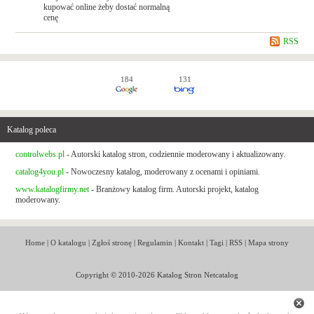
kupować online żeby dostać normalną
cenę
RSS
184
131
Katalog poleca
controlwebs.pl
- Autorski katalog stron, codziennie moderowany i aktualizowany.
catalog4you.pl
- Nowoczesny katalog, moderowany z ocenami i opiniami.
www.katalogfirmy.net
- Branżowy katalog firm. Autorski projekt, katalog
moderowany.
Home
|
O katalogu
|
Zgłoś stronę
|
Regulamin
|
Kontakt
|
Tagi
|
RSS
|
Mapa strony
Copyright © 2010-2026 Katalog Stron Netcatalog