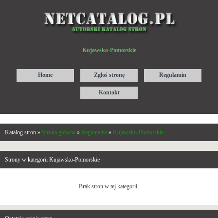
Kujawsko-Pomorskie
Home
Zgłoś stronę
Regulamin
Kontakt
Katalog stron »
Strona główna
»
Regionalne
»
Kujawsko-Pomorskie
Strony w kategorii Kujawsko-Pomorskie
Brak stron w tej kategorii.