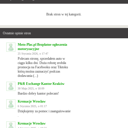
Brak stron w tej kategorii.
Ostatnie opinie stron
Moto-Plac.pl Bezpłatne ogłoszenia
motoryzacyjne
25 Stycznia 2026, o 17:47
Polecam stronę, sprzedałem auto w
ciągu kilku dni. Duża robotę zrobiła
promocja na Facebooku oraz Tiktoku
którą można zaznaczyć podczas
dodawania (...)
P&R Exchange Kantor Kraków
30 Maja 2025, o 18:09
Bardzo dobry kantor polecam!
Kremacje Wrocław
6 Stycznia 2025, o 01:17
Dziękujemy za pomoc i zaangażowanie
.
Kremacje Wrocław