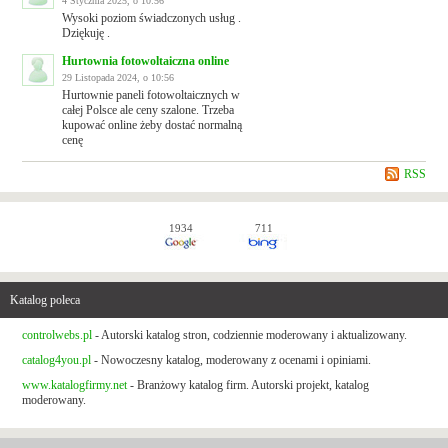
4 Stycznia 2025, o 10:56
Wysoki poziom świadczonych usług .
Dziękuję .
Hurtownia fotowoltaiczna online
29 Listopada 2024, o 10:56
Hurtownie paneli fotowoltaicznych w
całej Polsce ale ceny szalone. Trzeba
kupować online żeby dostać normalną
cenę
RSS
1934
711
Katalog poleca
controlwebs.pl
- Autorski katalog stron, codziennie moderowany i aktualizowany.
catalog4you.pl
- Nowoczesny katalog, moderowany z ocenami i opiniami.
www.katalogfirmy.net
- Branżowy katalog firm. Autorski projekt, katalog
moderowany.