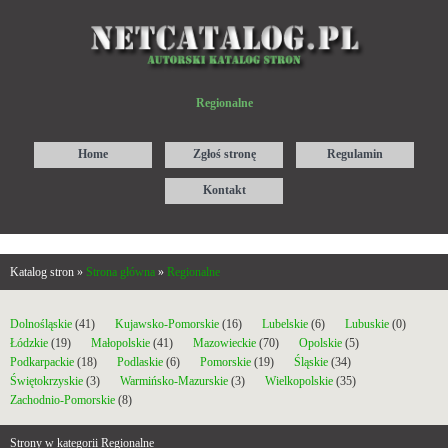
Regionalne
Home
Zgłoś stronę
Regulamin
Kontakt
Katalog stron »
Strona główna
»
Regionalne
Dolnośląskie
(41)
Kujawsko-Pomorskie
(16)
Lubelskie
(6)
Lubuskie
(0)
Łódzkie
(19)
Małopolskie
(41)
Mazowieckie
(70)
Opolskie
(5)
Podkarpackie
(18)
Podlaskie
(6)
Pomorskie
(19)
Śląskie
(34)
Świętokrzyskie
(3)
Warmińsko-Mazurskie
(3)
Wielkopolskie
(35)
Zachodnio-Pomorskie
(8)
Strony w kategorii Regionalne