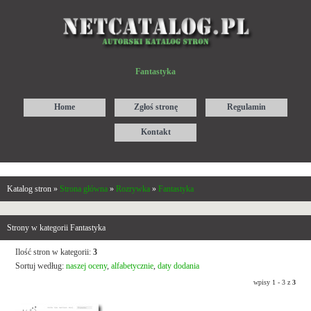
Fantastyka
Home
Zgłoś stronę
Regulamin
Kontakt
Katalog stron »
Strona główna
»
Rozrywka
»
Fantastyka
Strony w kategorii Fantastyka
Ilość stron w kategorii:
3
Sortuj według:
naszej oceny
,
alfabetycznie
,
daty dodania
wpisy 1 - 3 z
3