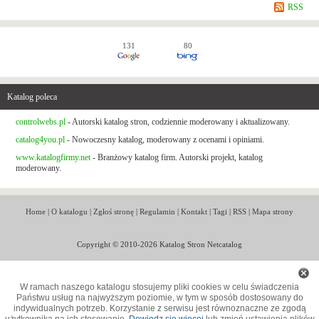
RSS
131
80
Katalog poleca
controlwebs.pl
- Autorski katalog stron, codziennie moderowany i aktualizowany.
catalog4you.pl
- Nowoczesny katalog, moderowany z ocenami i opiniami.
www.katalogfirmy.net
- Branżowy katalog firm. Autorski projekt, katalog
moderowany.
Home
|
O katalogu
|
Zgłoś stronę
|
Regulamin
|
Kontakt
|
Tagi
|
RSS
|
Mapa strony
Copyright © 2010-2026 Katalog Stron Netcatalog
W ramach naszego katalogu stosujemy pliki cookies w celu świadczenia
Państwu usług na najwyższym poziomie, w tym w sposób dostosowany do
indywidualnych potrzeb. Korzystanie z serwisu jest równoznaczne ze zgodą
użytkownika na ich stosowanie.
Dowiedz się więcej
lub zmień ustawienia plików