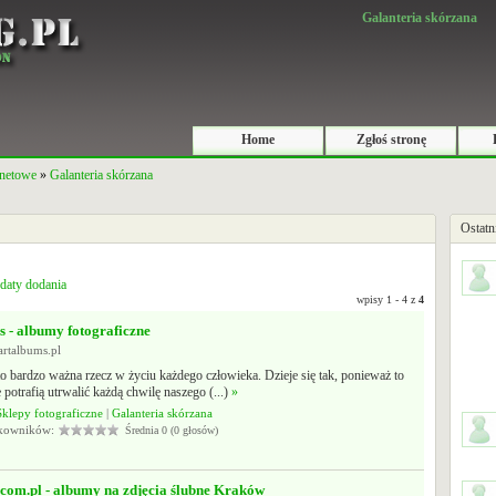
Galanteria skórzana
Home
Zgłoś stronę
rnetowe
»
Galanteria skórzana
Ostatn
daty dodania
wpisy 1 - 4 z
4
 - albumy fotograficzne
artalbums.pl
to bardzo ważna rzecz w życiu każdego człowieka. Dzieje się tak, ponieważ to
 potrafią utrwalić każdą chwilę naszego (...)
»
Sklepy fotograficzne
|
Galanteria skórzana
tkowników:
Średnia 0 (0 głosów)
com.pl - albumy na zdjęcia ślubne Kraków