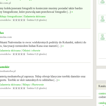
nski.com.pl
eśmy kolekcjonerami fotografii to koniecznie musimy posiadać także bardzo
y fotograficzne, które pozwolą nam przechować fotografie (...)
»
Sklepy fotograficzne
|
Galanteria skórzana
tkowników:
Średnia 0 (0 głosów)
las
vemolas.com
rebkami Nativemolas to owoc wielokrotnych podróży do Kolumbii, miłości do
, fascynacji rzemiosłem Indian Kuna oraz marzeń (...)
»
Galanteria skórzana
|
Odzież i obuwie
tkowników:
Średnia 0 (0 głosów)
damskie
.modnatorba.pl
anterią modnatorba.pl zaprasza. Sklep oferuje klasyczne torebki damskie oraz
mportu. Torebki ze skór naturalnych to oddzielna (...)
»
Galanteria skórzana
|
Sklepy i Hurtownie
Katalo
tkowników:
Średnia 0 (0 głosów)
contro
codzie
catalo