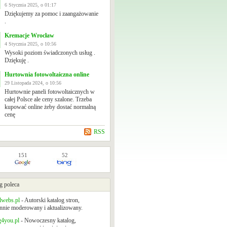
6 Stycznia 2025, o 01:17
Dziękujemy za pomoc i zaangażowanie
.
Kremacje Wrocław
4 Stycznia 2025, o 10:56
Wysoki poziom świadczonych usług .
Dziękuję .
Hurtownia fotowoltaiczna online
29 Listopada 2024, o 10:56
Hurtownie paneli fotowoltaicznych w
całej Polsce ale ceny szalone. Trzeba
kupować online żeby dostać normalną
cenę
RSS
151
52
g poleca
lwebs.pl
- Autorski katalog stron,
nnie moderowany i aktualizowany.
g4you.pl
- Nowoczesny katalog,