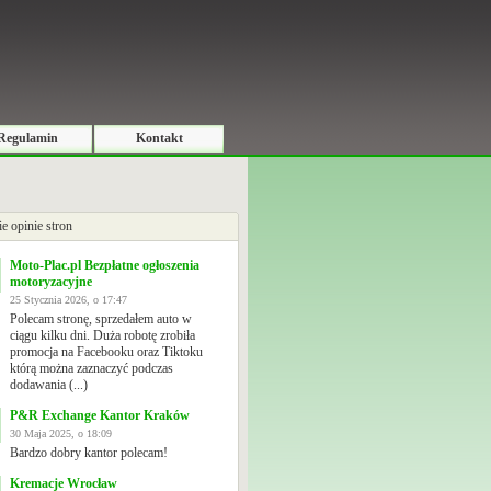
Regulamin
Kontakt
ie opinie stron
Moto-Plac.pl Bezpłatne ogłoszenia
motoryzacyjne
25 Stycznia 2026, o 17:47
Polecam stronę, sprzedałem auto w
ciągu kilku dni. Duża robotę zrobiła
promocja na Facebooku oraz Tiktoku
którą można zaznaczyć podczas
dodawania (...)
P&R Exchange Kantor Kraków
30 Maja 2025, o 18:09
Bardzo dobry kantor polecam!
Kremacje Wrocław