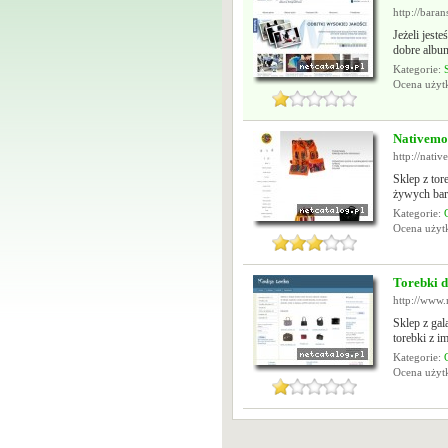
http://bara
Jeżeli jest
dobre album
Kategorie:
Ocena uży
Nativemo
http://nati
Sklep z to
żywych barw
Kategorie:
Ocena uży
Torebki 
http://www
Sklep z gal
torebki z i
Kategorie:
Ocena uży