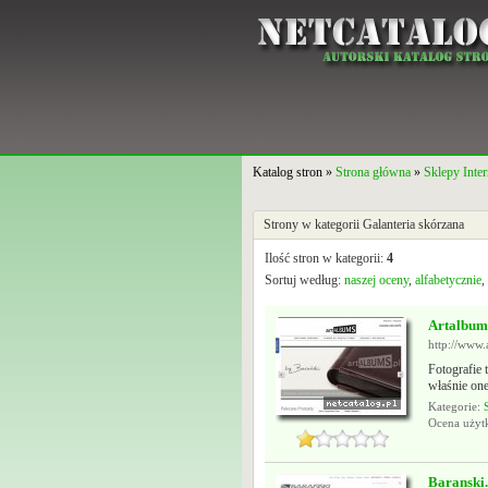
Katalog stron »
Strona główna
»
Sklepy Inte
Strony w kategorii Galanteria skórzana
Ilość stron w kategorii:
4
Sortuj według:
naszej oceny
,
alfabetycznie
,
Artalbums
http://www.
Fotografie 
właśnie one
Kategorie:
Ocena uży
Baranski.