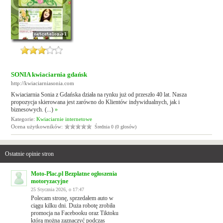
SONIA kwiaciarnia gdańsk
http://kwiaciarniasonia.com
Kwiaciarnia Sonia z Gdańska działa na rynku już od przeszło 40 lat. Nasza
propozycja skierowana jest zarówno do Klientów indywidualnych, jak i
biznesowych. (...)
»
Kategorie:
Kwiaciarnie internetowe
Ocena użytkowników:
Średnia 0 (0 głosów)
Ostatnie opinie stron
Moto-Plac.pl Bezpłatne ogłoszenia
motoryzacyjne
25 Stycznia 2026, o 17:47
Polecam stronę, sprzedałem auto w
ciągu kilku dni. Duża robotę zrobiła
promocja na Facebooku oraz Tiktoku
którą można zaznaczyć podczas