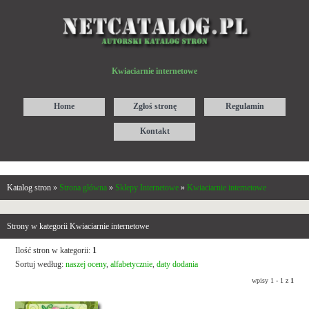
Kwiaciarnie internetowe
Home
Zgłoś stronę
Regulamin
Kontakt
Katalog stron »
Strona główna
»
Sklepy Internetowe
»
Kwiaciarnie internetowe
Strony w kategorii Kwiaciarnie internetowe
Ilość stron w kategorii:
1
Sortuj według:
naszej oceny
,
alfabetycznie
,
daty dodania
wpisy 1 - 1 z
1