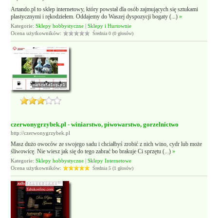
Artando.pl to sklep internetowy, który powstał dla osób zajmujących się sztukami
plastycznymi i rękodziełem. Oddajemy do Waszej dyspozycji bogaty (...)
»
Kategorie:
Sklepy hobbystyczne
|
Sklepy i Hurtownie
Ocena użytkowników:
Średnia 0 (0 głosów)
czerwonygrzybek.pl - winiarstwo, piwowarstwo, gorzelnictwo
http://czerwonygrzybek.pl
Masz dużo owoców ze swojego sadu i chciałbyś zrobić z nich wino, cydr lub może
śliwowicę. Nie wiesz jak się do tego zabrać bo brakuje Ci sprzętu (...)
»
Kategorie:
Sklepy hobbystyczne
|
Sklepy Internetowe
Ocena użytkowników:
Średnia 5 (1 głosów)