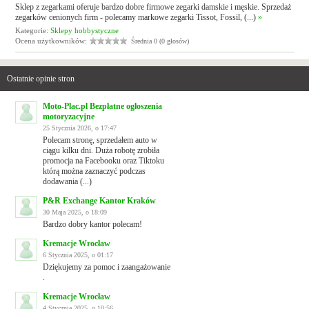
Sklep z zegarkami oferuje bardzo dobre firmowe zegarki damskie i męskie. Sprzedaż
zegarków cenionych firm - polecamy markowe zegarki Tissot, Fossil, (...)
»
Kategorie:
Sklepy hobbystyczne
Ocena użytkowników:
Średnia 0 (0 głosów)
Ostatnie opinie stron
Moto-Plac.pl Bezpłatne ogłoszenia
motoryzacyjne
25 Stycznia 2026, o 17:47
Polecam stronę, sprzedałem auto w
ciągu kilku dni. Duża robotę zrobiła
promocja na Facebooku oraz Tiktoku
którą można zaznaczyć podczas
dodawania (...)
P&R Exchange Kantor Kraków
30 Maja 2025, o 18:09
Bardzo dobry kantor polecam!
Kremacje Wrocław
6 Stycznia 2025, o 01:17
Dziękujemy za pomoc i zaangażowanie
.
Kremacje Wrocław
4 Stycznia 2025, o 10:56