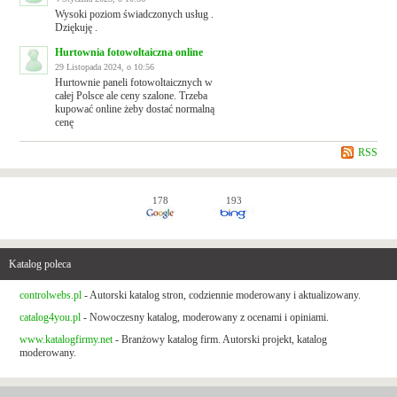
Wysoki poziom świadczonych usług .
Dziękuję .
Hurtownia fotowoltaiczna online
29 Listopada 2024, o 10:56
Hurtownie paneli fotowoltaicznych w
całej Polsce ale ceny szalone. Trzeba
kupować online żeby dostać normalną
cenę
RSS
178
193
Katalog poleca
controlwebs.pl
- Autorski katalog stron, codziennie moderowany i aktualizowany.
catalog4you.pl
- Nowoczesny katalog, moderowany z ocenami i opiniami.
www.katalogfirmy.net
- Branżowy katalog firm. Autorski projekt, katalog
moderowany.