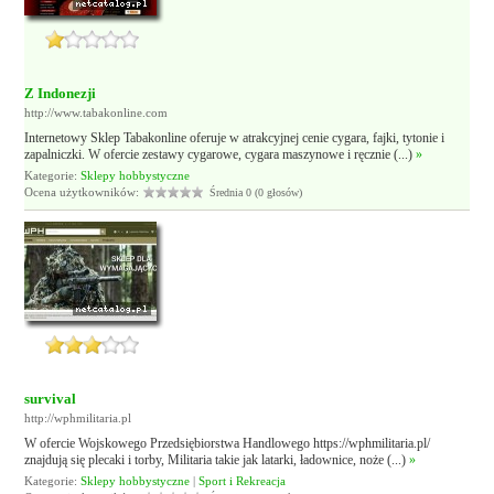
Z Indonezji
http://www.tabakonline.com
Internetowy Sklep Tabakonline oferuje w atrakcyjnej cenie cygara, fajki, tytonie i
zapalniczki. W ofercie zestawy cygarowe, cygara maszynowe i ręcznie (...)
»
Kategorie:
Sklepy hobbystyczne
Ocena użytkowników:
Średnia 0 (0 głosów)
survival
http://wphmilitaria.pl
W ofercie Wojskowego Przedsiębiorstwa Handlowego https://wphmilitaria.pl/
znajdują się plecaki i torby, Militaria takie jak latarki, ładownice, noże (...)
»
Kategorie:
Sklepy hobbystyczne
|
Sport i Rekreacja