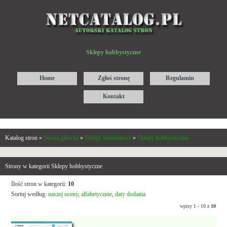
Sklepy hobbystyczne
Home
Zgłoś stronę
Regulamin
Kontakt
Katalog stron »
Strona główna
»
Sklepy Internetowe
»
Sklepy hobbystyczne
Strony w kategorii Sklepy hobbystyczne
Ilość stron w kategorii:
10
Sortuj według:
naszej oceny
,
alfabetycznie
,
daty dodania
wpisy 1 - 10 z
10