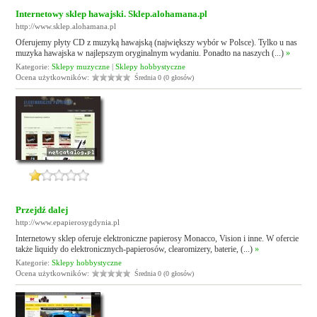
Internetowy sklep hawajski. Sklep.alohamana.pl
http://www.sklep.alohamana.pl
Oferujemy płyty CD z muzyką hawajską (największy wybór w Polsce). Tylko u nas
muzyka hawajska w najlepszym oryginalnym wydaniu. Ponadto na naszych (...)
»
Kategorie:
Sklepy muzyczne
|
Sklepy hobbystyczne
Ocena użytkowników:
Średnia 0 (0 głosów)
Przejdź dalej
http://www.epapierosygdynia.pl
Internetowy sklep oferuje elektroniczne papierosy Monacco, Vision i inne. W ofercie
także liquidy do elektronicznych-papierosów, clearomizery, baterie, (...)
»
Kategorie:
Sklepy hobbystyczne
Ocena użytkowników:
Średnia 0 (0 głosów)