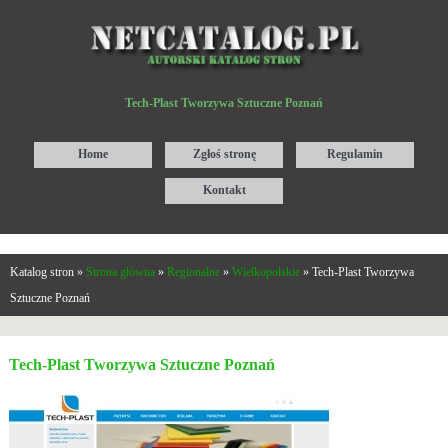
Tech-Plast Tworzywa Sztuczne Poznań
Home
Zgłoś stronę
Regulamin
Kontakt
Katalog stron »
Strona główna
»
Regionalne
»
Wielkopolskie
» Tech-Plast Tworzywa
Sztuczne Poznań
Tech-Plast Tworzywa Sztuczne Poznań