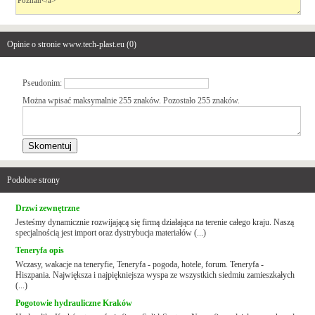
Opinie o stronie www.tech-plast.eu (
0
)
Pseudonim:
Można wpisać maksymalnie 255 znaków. Pozostało
255
znaków.
Podobne strony
Drzwi zewnętrzne
Jesteśmy dynamicznie rozwijającą się firmą działająca na terenie całego kraju. Naszą
specjalnością jest import oraz dystrybucja materiałów (...)
Teneryfa opis
Wczasy, wakacje na teneryfie, Teneryfa - pogoda, hotele, forum. Teneryfa -
Hiszpania. Największa i najpiękniejsza wyspa ze wszystkich siedmiu zamieszkałych
(...)
Pogotowie hydrauliczne Kraków