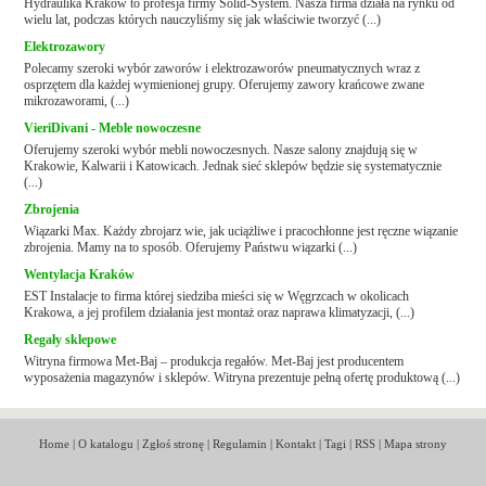
Hydraulika Kraków to profesja firmy Solid-System. Nasza firma działa na rynku od
wielu lat, podczas których nauczyliśmy się jak właściwie tworzyć (...)
Elektrozawory
Polecamy szeroki wybór zaworów i elektrozaworów pneumatycznych wraz z
osprzętem dla każdej wymienionej grupy. Oferujemy zawory krańcowe zwane
mikrozaworami, (...)
VieriDivani - Meble nowoczesne
Oferujemy szeroki wybór mebli nowoczesnych. Nasze salony znajdują się w
Krakowie, Kalwarii i Katowicach. Jednak sieć sklepów będzie się systematycznie
(...)
Zbrojenia
Wiązarki Max. Każdy zbrojarz wie, jak uciążliwe i pracochłonne jest ręczne wiązanie
zbrojenia. Mamy na to sposób. Oferujemy Państwu wiązarki (...)
Wentylacja Kraków
EST Instalacje to firma której siedziba mieści się w Węgrzcach w okolicach
Krakowa, a jej profilem działania jest montaż oraz naprawa klimatyzacji, (...)
Regały sklepowe
Witryna firmowa Met-Baj – produkcja regałów. Met-Baj jest producentem
wyposażenia magazynów i sklepów. Witryna prezentuje pełną ofertę produktową (...)
Home
|
O katalogu
|
Zgłoś stronę
|
Regulamin
|
Kontakt
|
Tagi
|
RSS
|
Mapa strony