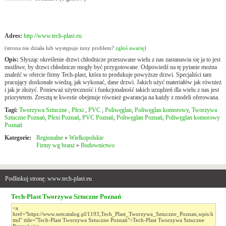
Adres:
http://www.tech-plast.eu
(strona nie działa lub występuje inny problem?
zgłoś awarię
)
Opis:
Słysząc określenie drzwi chłodnicze przesuwane wielu z nas zastanawia się ja to jest
możliwe, by drzwi chłodnicze mogły być przygotowane. Odpowiedź na tę pytanie można
znaleźć w ofercie firmy Tech-plast, która to produkuje powyższe drzwi. Specjaliści tam
pracujący doskonale wiedzą, jak wykonać, dane drzwi. Jakich użyć materiałów jak również
i jak je złożyć. Ponieważ użyteczność i funkcjonalność takich urządzeń dla wielu z nas jest
priorytetem. Zresztą te kwestie obejmuje również gwarancja na każdy z modeli oferowana.
Tagi:
Tworzywa Sztuczne
,
Plexi
,
PVC
,
Poliwęglan
,
Poliwęglan komorowy
,
Tworzywa
Sztuczne Poznań
,
Plexi Poznań
,
PVC Poznań
,
Poliwęglan Poznań
,
Poliwęglan komorowy
Poznań
Kategorie:
Regionalne
»
Wielkopolskie
Firmy wg branż
»
Budownictwo
Podlinkuj stronę: www.tech-plast.eu
Tech-Plast Tworzywa Sztuczne Poznań