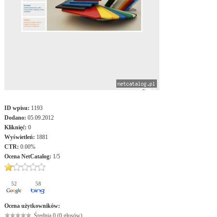
ID wpisu:
1193
Dodano:
05.09.2012
Kliknięć:
0
Wyświetleń:
1881
CTR:
0.00%
Ocena
NetCatalog
:
1
/
5
52
58
Ocena użytkowników:
Średnia 0 (0 głosów)