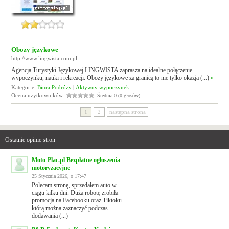
Obozy językowe
http://www.lingwista.com.pl
Agencja Turystyki Językowej LINGWISTA zaprasza na idealne połączenie
wypoczynku, nauki i rekreacji. Obozy językowe za granicą to nie tylko okazja (...)
»
Kategorie:
Biura Podróży
|
Aktywny wypoczynek
Ocena użytkowników:
Średnia 0 (0 głosów)
1
2
następna strona
Ostatnie opinie stron
Moto-Plac.pl Bezpłatne ogłoszenia
motoryzacyjne
25 Stycznia 2026, o 17:47
Polecam stronę, sprzedałem auto w
ciągu kilku dni. Duża robotę zrobiła
promocja na Facebooku oraz Tiktoku
którą można zaznaczyć podczas
dodawania (...)