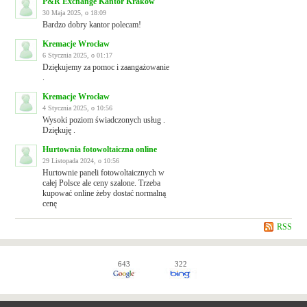
P&R Exchange Kantor Kraków
30 Maja 2025, o 18:09
Bardzo dobry kantor polecam!
Kremacje Wrocław
6 Stycznia 2025, o 01:17
Dziękujemy za pomoc i zaangażowanie
.
Kremacje Wrocław
4 Stycznia 2025, o 10:56
Wysoki poziom świadczonych usług .
Dziękuję .
Hurtownia fotowoltaiczna online
29 Listopada 2024, o 10:56
Hurtownie paneli fotowoltaicznych w
całej Polsce ale ceny szalone. Trzeba
kupować online żeby dostać normalną
cenę
RSS
643
322