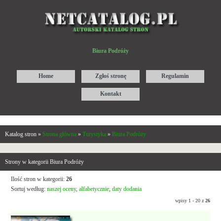
Biura Podróży
Home
Zgłoś stronę
Regulamin
Kontakt
Katalog stron »
Strona główna
»
Turystyka
»
Biura Podróży
Strony w kategorii Biura Podróży
Ilość stron w kategorii:
26
Sortuj według:
naszej oceny
,
alfabetycznie
,
daty dodania
wpisy 1 - 20 z
26