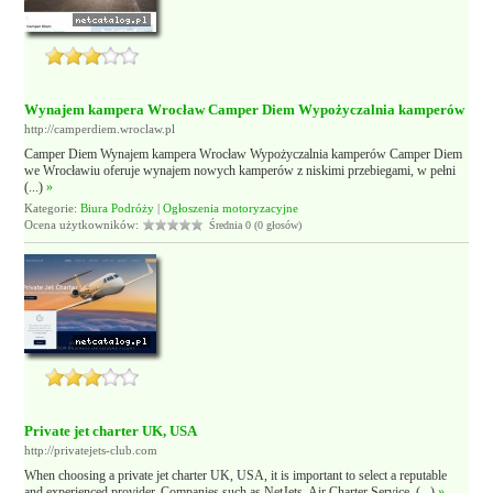
Wynajem kampera Wrocław Camper Diem Wypożyczalnia kamperów
http://camperdiem.wroclaw.pl
Camper Diem Wynajem kampera Wrocław Wypożyczalnia kamperów Camper Diem
we Wrocławiu oferuje wynajem nowych kamperów z niskimi przebiegami, w pełni
(...)
»
Kategorie:
Biura Podróży
|
Ogłoszenia motoryzacyjne
Ocena użytkowników:
Średnia 0 (0 głosów)
Private jet charter UK, USA
http://privatejets-club.com
When choosing a private jet charter UK, USA, it is important to select a reputable
and experienced provider. Companies such as NetJets, Air Charter Service, (...)
»