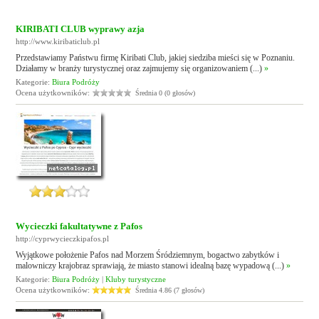
KIRIBATI CLUB wyprawy azja
http://www.kiribaticlub.pl
Przedstawiamy Państwu firmę Kiribati Club, jakiej siedziba mieści się w Poznaniu.
Działamy w branży turystycznej oraz zajmujemy się organizowaniem (...)
»
Kategorie:
Biura Podróży
Ocena użytkowników:
Średnia 0 (0 głosów)
Wycieczki fakultatywne z Pafos
http://cyprwycieczkipafos.pl
Wyjątkowe położenie Pafos nad Morzem Śródziemnym, bogactwo zabytków i
malowniczy krajobraz sprawiają, że miasto stanowi idealną bazę wypadową (...)
»
Kategorie:
Biura Podróży
|
Kluby turystyczne
Ocena użytkowników:
Średnia 4.86 (7 głosów)