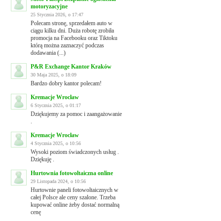
motoryzacyjne
25 Stycznia 2026, o 17:47
Polecam stronę, sprzedałem auto w
ciągu kilku dni. Duża robotę zrobiła
promocja na Facebooku oraz Tiktoku
którą można zaznaczyć podczas
dodawania (...)
P&R Exchange Kantor Kraków
30 Maja 2025, o 18:09
Bardzo dobry kantor polecam!
Kremacje Wrocław
6 Stycznia 2025, o 01:17
Dziękujemy za pomoc i zaangażowanie
.
Kremacje Wrocław
4 Stycznia 2025, o 10:56
Wysoki poziom świadczonych usług .
Dziękuję .
Hurtownia fotowoltaiczna online
29 Listopada 2024, o 10:56
Hurtownie paneli fotowoltaicznych w
całej Polsce ale ceny szalone. Trzeba
kupować online żeby dostać normalną
cenę