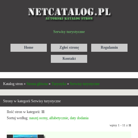
Serwisy turystyczne
Home
Zgłoś stronę
Regulamin
Kontakt
Katalog stron »
Strona główna
»
Turystyka
»
Serwisy turystyczne
Strony w kategorii Serwisy turystyczne
Ilość stron w kategorii:
11
Sortuj według:
naszej oceny
,
alfabetycznie
,
daty dodania
wpisy 1 - 11 z
11