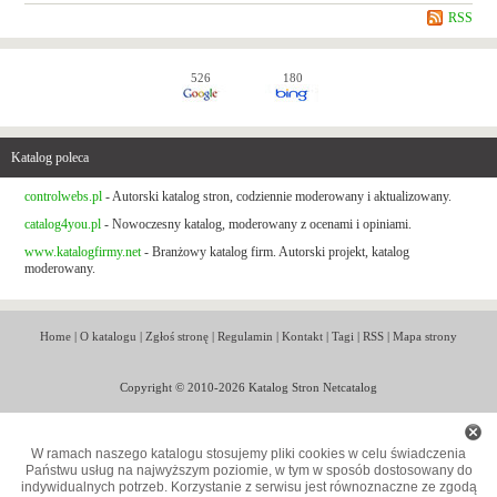
RSS
526
180
Katalog poleca
controlwebs.pl
- Autorski katalog stron, codziennie moderowany i aktualizowany.
catalog4you.pl
- Nowoczesny katalog, moderowany z ocenami i opiniami.
www.katalogfirmy.net
- Branżowy katalog firm. Autorski projekt, katalog
moderowany.
Home
|
O katalogu
|
Zgłoś stronę
|
Regulamin
|
Kontakt
|
Tagi
|
RSS
|
Mapa strony
Copyright © 2010-2026 Katalog Stron Netcatalog
W ramach naszego katalogu stosujemy pliki cookies w celu świadczenia
Państwu usług na najwyższym poziomie, w tym w sposób dostosowany do
indywidualnych potrzeb. Korzystanie z serwisu jest równoznaczne ze zgodą