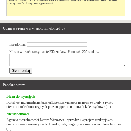
Opinie o stronie www.raport-milydom.pl (
0
)
Pseudonim:
Można wpisać maksymalnie 255 znaków. Pozostało
255
znaków.
Podobne strony
Biura do wynajęcia
Portal jest multimedialną bazą ogłoszeń zawierającą najnowsze oferty z rynku
nieruchomości komercyjnych prezentujące m.in. biura, lokale użytkowe (...)
Nieruchomości
Agencja nieruchomości Jartom Warszawa - sprzedaż i wynajem atrakcyjnych
nieruchomości komercyjnych. Działki, hale, magazyny, duże powierzchnie biurowe
(...)