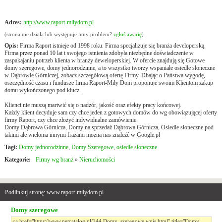
Adres:
http://www.raport-milydom.pl
(strona nie działa lub występuje inny problem?
zgłoś awarię
)
Opis:
Firma Raport istnieje od 1998 roku. Firma specjalizuje się branża developerską.
Firma przez ponad 10 lat t swojego istnienia zdobyła niezbędne doświadczenie w
zaspakajaniu potrzeb klienta w branży deweloperskiej. W ofercie znajdują się Gotowe
domy szeregowe, domy jednorodzinne, a to wszystko tworzy wspaniałe osiedle słoneczne
w Dąbrowie Górniczej, zobacz szczegółową ofertę Firmy. Dbając o Państwa wygodę,
oszczędność czasu i fundusze firma Raport-Miły Dom proponuje swoim Klientom zakup
domu wykończonego pod klucz.
Klienci nie muszą martwić się o nadzór, jakość oraz efekty pracy końcowej.
Każdy klient decyduje sam czy chce jeden z gotowych domów do wg obowiązującej oferty
firmy Raport, czy chce złożyć indywidualne zamówienie.
Domy Dąbrowa Górnicza, Domy na sprzedaż Dąbrowa Górnicza, Osiedle słoneczne pod
takimi ale wieloma innymi frazami można nas znaleźć w Google.pl
Tagi:
Domy jednorodzinne
,
Domy Szeregowe
,
osiedle słoneczne
Kategorie:
Firmy wg branż
»
Nieruchomości
Podlinkuj stronę: www.raport-milydom.pl
Domy szeregowe