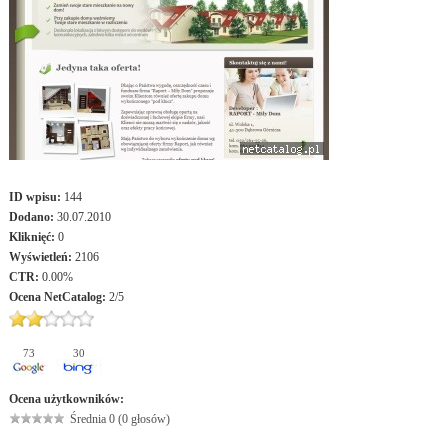
ID wpisu:
144
Dodano:
30.07.2010
Kliknięć:
0
Wyświetleń:
2106
CTR:
0.00%
Ocena
NetCatalog
:
2
/
5
73
30
Ocena użytkowników:
Średnia 0 (0 głosów)