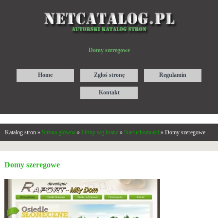
Domy szeregowe
Home
Zgłoś stronę
Regulamin
Kontakt
Katalog stron »
Strona główna
»
Firmy wg branż
»
Nieruchomości
» Domy szeregowe
Domy szeregowe