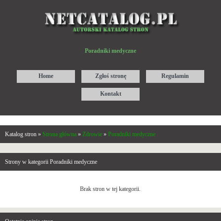
Poradniki medyczne
Home
Zgłoś stronę
Regulamin
Kontakt
Katalog stron »
Strona główna
»
Zdrowie
»
Poradniki medyczne
Strony w kategorii Poradniki medyczne
Brak stron w tej kategorii.