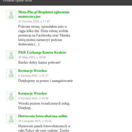
Ostatnie opinie stron
Moto-Plac.pl Bezpłatne ogłoszenia
motoryzacyjne
25 Stycznia 2026, o 17:47
Polecam stronę, sprzedałem auto w
ciągu kilku dni. Duża robotę zrobiła
promocja na Facebooku oraz Tiktoku
którą można zaznaczyć podczas
dodawania (...)
P&R Exchange Kantor Kraków
30 Maja 2025, o 18:09
Bardzo dobry kantor polecam!
Kremacje Wrocław
6 Stycznia 2025, o 01:17
Dziękujemy za pomoc i zaangażowanie
.
Kremacje Wrocław
4 Stycznia 2025, o 10:56
Wysoki poziom świadczonych usług .
Dziękuję .
Hurtownia fotowoltaiczna online
29 Listopada 2024, o 10:56
Hurtownie paneli fotowoltaicznych w
całej Polsce ale ceny szalone. Trzeba