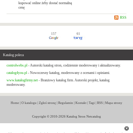
kupować online żeby dostać normalną
cenę
RSS
157
61
Katalog poleca
controlwebs.pl
- Autorski katalog stron, codziennie moderowany i aktualizowany.
catalog4you.pl
- Nowoczesny katalog, moderowany z ocenami i opiniami.
www.katalogfirmy.net
- Branżowy katalog firm. Autorski projekt, katalog
moderowany.
Home
|
O katalogu
|
Zgłoś stronę
|
Regulamin
|
Kontakt
|
Tagi
|
RSS
|
Mapa strony
Copyright © 2010-2026 Katalog Stron Netcatalog