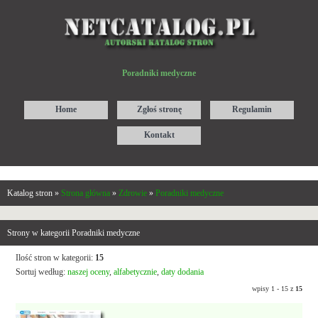
Poradniki medyczne
Home
Zgłoś stronę
Regulamin
Kontakt
Katalog stron »
Strona główna
»
Zdrowie
»
Poradniki medyczne
Strony w kategorii Poradniki medyczne
Ilość stron w kategorii:
15
Sortuj według:
naszej oceny
,
alfabetycznie
,
daty dodania
wpisy 1 - 15 z
15