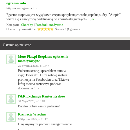
egzema.info
http://www.egzema.info
Egzema atopowa jest wyjątkowo często spotykaną chorobą zapalną skóry. "Atopia"
wiąże się z zawyżoną podatnością do chorób alergicznych (...)
»
Kategorie:
Choroby
|
Poradniki medyczne
Ocena użytkowników:
Średnia 5 (1 głosów)
Ostatnie opinie stron
Moto-Plac.pl Bezpłatne ogłoszenia
motoryzacyjne
25 Stycznia 2026, o 17:47
Polecam stronę, sprzedałem auto w
ciągu kilku dni. Duża robotę zrobiła
promocja na Facebooku oraz Tiktoku
którą można zaznaczyć podczas
dodawania (...)
P&R Exchange Kantor Kraków
30 Maja 2025, o 18:09
Bardzo dobry kantor polecam!
Kremacje Wrocław
6 Stycznia 2025, o 01:17
Dziękujemy za pomoc i zaangażowanie
.