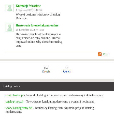
Kremacje Wrocław
4 Stycznia 2025, o 10:56
Wysoki poziom świadczonych usług .
Dziękuję .
Hurtownia fotowoltaiczna online
29 Listopada 2024, o 10:56
Hurtownie paneli fotowoltaicznych w
całej Polsce ale ceny szalone. Trzeba
kupować online żeby dostać normalną
cenę
RSS
157
61
Katalog poleca
controlwebs.pl
- Autorski katalog stron, codziennie moderowany i aktualizowany.
catalog4you.pl
- Nowoczesny katalog, moderowany z ocenami i opiniami.
www.katalogfirmy.net
- Branżowy katalog firm. Autorski projekt, katalog
moderowany.