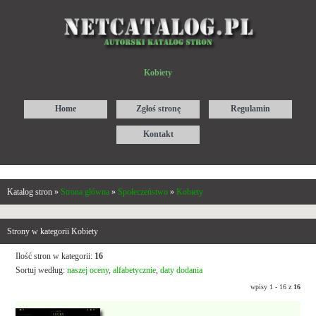
Kobiety
Home
Zgłoś stronę
Regulamin
Kontakt
Katalog stron »
Strona główna
»
Społeczeństwo
»
Kobiety
Strony w kategorii Kobiety
Ilość stron w kategorii:
16
Sortuj według:
naszej oceny
,
alfabetycznie
,
daty dodania
wpisy 1 - 16 z
16