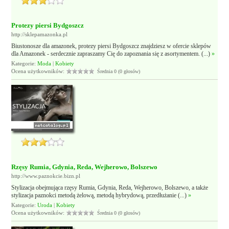
Protezy piersi Bydgoszcz
http://sklepamazonka.pl
Biustonosze dla amazonek, protezy piersi Bydgoszcz znajdziesz w ofercie sklepów
dla Amazonek - serdecznie zapraszamy Cię do zapoznania się z asortymentem. (...)
»
Kategorie:
Moda
|
Kobiety
Ocena użytkowników:
Średnia 0 (0 głosów)
Rzęsy Rumia, Gdynia, Reda, Wejherowo, Bolszewo
http://www.paznokcie.bizn.pl
Stylizacja obejmująca rzęsy Rumia, Gdynia, Reda, Wejherowo, Bolszewo, a także
stylizacja paznokci metodą żelową, metodą hybrydową, przedłużanie (...)
»
Kategorie:
Uroda
|
Kobiety
Ocena użytkowników:
Średnia 0 (0 głosów)