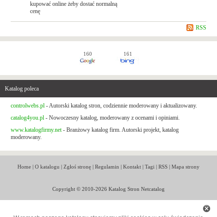
kupować online żeby dostać normalną
cenę
RSS
160
161
Katalog poleca
controlwebs.pl
- Autorski katalog stron, codziennie moderowany i aktualizowany.
catalog4you.pl
- Nowoczesny katalog, moderowany z ocenami i opiniami.
www.katalogfirmy.net
- Branżowy katalog firm. Autorski projekt, katalog
moderowany.
Home
|
O katalogu
|
Zgłoś stronę
|
Regulamin
|
Kontakt
|
Tagi
|
RSS
|
Mapa strony
Copyright © 2010-2026 Katalog Stron Netcatalog