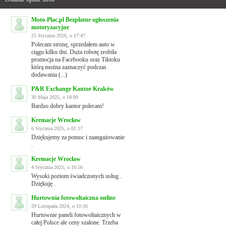
Moto-Plac.pl Bezpłatne ogłoszenia
motoryzacyjne
25 Stycznia 2026, o 17:47
Polecam stronę, sprzedałem auto w
ciągu kilku dni. Duża robotę zrobiła
promocja na Facebooku oraz Tiktoku
którą można zaznaczyć podczas
dodawania (...)
P&R Exchange Kantor Kraków
30 Maja 2025, o 18:09
Bardzo dobry kantor polecam!
Kremacje Wrocław
6 Stycznia 2025, o 01:17
Dziękujemy za pomoc i zaangażowanie
.
Kremacje Wrocław
4 Stycznia 2025, o 10:56
Wysoki poziom świadczonych usług .
Dziękuję .
Hurtownia fotowoltaiczna online
29 Listopada 2024, o 10:56
Hurtownie paneli fotowoltaicznych w
całej Polsce ale ceny szalone. Trzeba