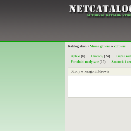
Katalog stron »
Strona główna
»
Zdrowie
Apteki
(6)
Choroby
(24)
Ciąża i rod
Poradniki medyczne
(15)
Sanatoria i u
Strony w kategorii Zdrowie