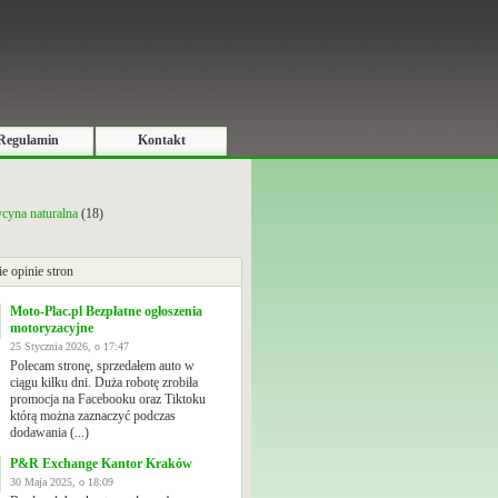
Regulamin
Kontakt
cyna naturalna
(18)
ie opinie stron
Moto-Plac.pl Bezpłatne ogłoszenia
motoryzacyjne
25 Stycznia 2026, o 17:47
Polecam stronę, sprzedałem auto w
ciągu kilku dni. Duża robotę zrobiła
promocja na Facebooku oraz Tiktoku
którą można zaznaczyć podczas
dodawania (...)
P&R Exchange Kantor Kraków
30 Maja 2025, o 18:09