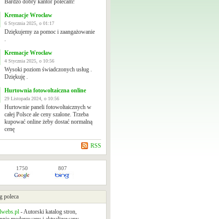
Bardzo dobry kantor polecam!
Kremacje Wrocław
6 Stycznia 2025, o 01:17
Dziękujemy za pomoc i zaangażowanie
.
Kremacje Wrocław
4 Stycznia 2025, o 10:56
Wysoki poziom świadczonych usług .
Dziękuję .
Hurtownia fotowoltaiczna online
29 Listopada 2024, o 10:56
Hurtownie paneli fotowoltaicznych w
całej Polsce ale ceny szalone. Trzeba
kupować online żeby dostać normalną
cenę
RSS
1750
807
g poleca
lwebs.pl
- Autorski katalog stron,