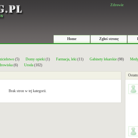
Zdrowie
Home
Zgłoś stronę
zicielstwo
(5)
Domy opieki
(1)
Farmacja, leki
(11)
Gabinety lekarskie
(98)
Medy
zdrowiska
(6)
Uroda
(102)
Ostatn
Brak stron w tej kategorii.