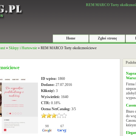
REM MARCO Torty okolicznoś
Home
Zgłoś stronę
ranż
»
Sklepy i Hurtownie
» REM MARCO Torty okolicznościowe
Podobn
nościowe
Napra
Wars
ID wpisu:
1860
Firma
Dodano:
27.07.2016
nieprz
Kliknięć:
3
zdobyl
Wyświetleń:
1640
wyposa
CTR:
0.18%
Cason
Ocena
NetCatalog
:
3
/
5
Biuro 
do wsp
Casona
którym 
98
67
Elegan