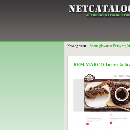
Katalog stron »
Strona główna
»
Firmy wg b
REM MARCO Torty okolicz