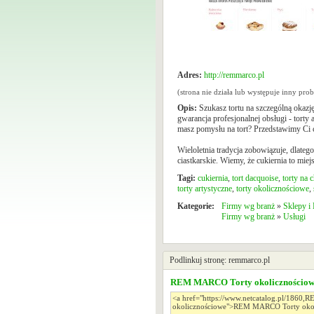
Adres:
http://remmarco.pl
(strona nie działa lub występuje inny pr
Opis:
Szukasz tortu na szczególną okaz
gwarancja profesjonalnej obsługi - torty
masz pomysłu na tort? Przedstawimy Ci 
Wieloletnia tradycja zobowiązuje, dlat
ciastkarskie. Wiemy, że cukiernia to mie
Tagi:
cukiernia
,
tort dacquoise
,
torty na c
torty artystyczne
,
torty okolicznościowe
,
Kategorie:
Firmy wg branż
»
Sklepy i
Firmy wg branż
»
Usługi
Podlinkuj stronę: remmarco.pl
REM MARCO Torty okolicznościo