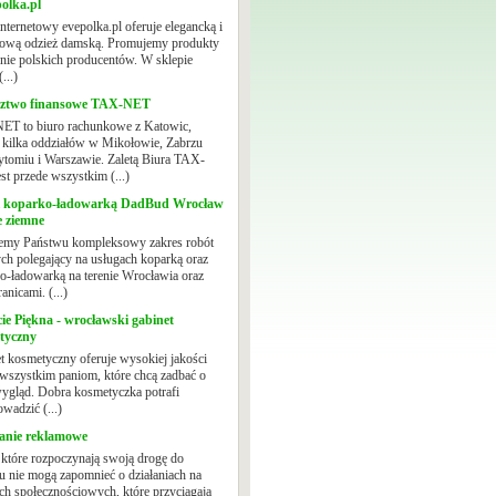
olka.pl
internetowy evepolka.pl oferuje elegancką i
ową odzież damską. Promujemy produkty
nie polskich producentów. W sklepie
...)
ztwo finansowe TAX-NET
T to biuro rachunkowe z Katowic,
 kilka oddziałów w Mikołowie, Zabrzu
ytomiu i Warszawie. Zaletą Biura TAX-
st przede wszystkim (...)
i koparko-ładowarką DadBud Wrocław
e ziemne
emy Państwu kompleksowy zakres robót
ch polegający na usługach koparką oraz
o-ładowarką na terenie Wrocławia oraz
anicami. (...)
ie Piękna - wrocławski gabinet
tyczny
t kosmetyczny oferuje wysokiej jakości
 wszystkim paniom, które chcą zadbać o
ygląd. Dobra kosmetyczka potrafi
wadzić (...)
nie reklamowe
 które rozpoczynają swoją drogę do
u nie mogą zapomnieć o działaniach na
ach społecznościowych, które przyciągają