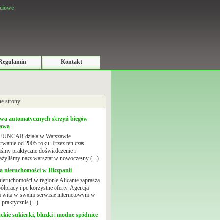
ciowe
Regulamin
Kontakt
e strony
wa automatycznych skrzyń biegów
zawa
 FUNCAR działa w Warszawie
erwanie od 2005 roku. Przez ten czas
iśmy praktyczne doświadczenie i
żyliśmy nasz warsztat w nowoczesny (...)
a nieruchomości w Hiszpanii
nieruchomości w regionie Alicante zaprasza
ółpracy i po korzystne oferty. Agencja
 wita w swoim serwisie internetowym w
praktycznie (...)
ckie sukienki, bluzki i modne spódnice