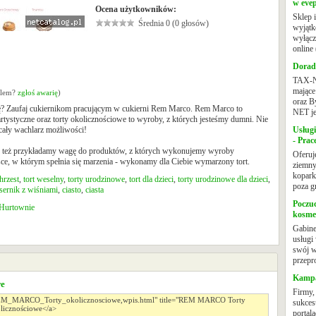
w evep
Ocena użytkowników:
Sklep 
Średnia 0 (0 głosów)
wyjątk
wyłącz
online (
Dorad
TAX-NE
mające
oblem?
zgłoś awarię
)
oraz B
ję? Zaufaj cukiernikom pracującym w cukierni Rem Marco. Rem Marco to
NET je
 artystyczne oraz torty okolicznościowe to wyroby, z których jesteśmy dumni. Nie
cały wachlarz możliwości!
Usług
- Prac
ego też przykładamy wagę do produktów, z których wykonujemy wyroby
Oferuj
jsce, w którym spełnia się marzenia - wykonamy dla Ciebie wymarzony tort.
ziemny
kopark
hrzest
,
tort weselny
,
torty urodzinowe
,
tort dla dzieci
,
torty urodzinowe dla dzieci
,
poza gr
sernik z wiśniami
,
ciasto
,
ciasta
Poczuc
 Hurtownie
kosme
Gabine
usługi
swój w
przepro
Kampa
we
Firmy,
sukces
portal