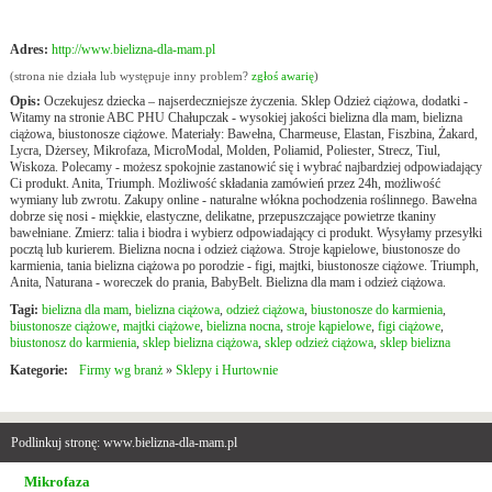
Adres:
http://www.bielizna-dla-mam.pl
(strona nie działa lub występuje inny problem?
zgłoś awarię
)
Opis:
Oczekujesz dziecka – najserdeczniejsze życzenia. Sklep Odzież ciążowa, dodatki -
Witamy na stronie ABC PHU Chałupczak - wysokiej jakości bielizna dla mam, bielizna
ciążowa, biustonosze ciążowe. Materiały: Bawełna, Charmeuse, Elastan, Fiszbina, Żakard,
Lycra, Dżersey, Mikrofaza, MicroModal, Molden, Poliamid, Poliester, Strecz, Tiul,
Wiskoza. Polecamy - możesz spokojnie zastanowić się i wybrać najbardziej odpowiadający
Ci produkt. Anita, Triumph. Możliwość składania zamówień przez 24h, możliwość
wymiany lub zwrotu. Zakupy online - naturalne włókna pochodzenia roślinnego. Bawełna
dobrze się nosi - miękkie, elastyczne, delikatne, przepuszczające powietrze tkaniny
bawełniane. Zmierz: talia i biodra i wybierz odpowiadający ci produkt. Wysyłamy przesyłki
pocztą lub kurierem. Bielizna nocna i odzież ciążowa. Stroje kąpielowe, biustonosze do
karmienia, tania bielizna ciążowa po porodzie - figi, majtki, biustonosze ciążowe. Triumph,
Anita, Naturana - woreczek do prania, BabyBelt. Bielizna dla mam i odzież ciążowa.
Tagi:
bielizna dla mam
,
bielizna ciążowa
,
odzież ciążowa
,
biustonosze do karmienia
,
biustonosze ciążowe
,
majtki ciążowe
,
bielizna nocna
,
stroje kąpielowe
,
figi ciążowe
,
biustonosz do karmienia
,
sklep bielizna ciążowa
,
sklep odzież ciążowa
,
sklep bielizna
Kategorie:
Firmy wg branż
»
Sklepy i Hurtownie
Podlinkuj stronę: www.bielizna-dla-mam.pl
Mikrofaza