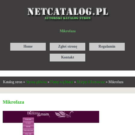
Mikrofaza
Home
Zgłoś stronę
Regulamin
Kontakt
Katalog stron »
Strona główna
»
Firmy wg branż
»
Sklepy i Hurtownie
» Mikrofaza
Mikrofaza