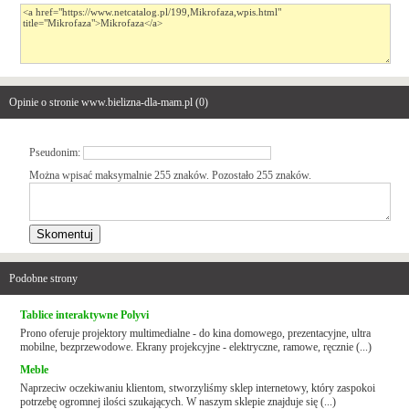
Opinie o stronie www.bielizna-dla-mam.pl (
0
)
Pseudonim:
Można wpisać maksymalnie 255 znaków. Pozostało
255
znaków.
Podobne strony
Tablice interaktywne Polyvi
Prono oferuje projektory multimedialne - do kina domowego, prezentacyjne, ultra
mobilne, bezprzewodowe. Ekrany projekcyjne - elektryczne, ramowe, ręcznie (...)
Meble
Naprzeciw oczekiwaniu klientom, stworzyliśmy sklep internetowy, który zaspokoi
potrzebę ogromnej ilości szukających. W naszym sklepie znajduje się (...)