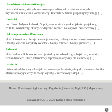
Doradztwo telekomunikacyjne
Przedsiębiorcom, których interesuje optymalizacja kosztów związanych z
użytkowaniem telefonii komórkowej i Internetu w firmie proponujemy usługę (...)
Rzutniki
EuroTrend Gdynia, Gdańsk, Sopot, pomorskie - wysokiej jakości projektory,
rzutniki, wizualizery, ekrany elektryczne, ręczne i na statywie. Nowoczesny (...)
Dekoracje weselne Warszawa
Sklep internetowy oferuje dekoracje weselne, ozdoby ślubne i stroje karnawałowe.
Ozdoby weselne i artykuły weselne - balony foliowe i balony gumowe, (...)
Zabawki
Sklep online - Bobomarket oferuje atrakcyjne zabawki, gry, bajki dvd, książki i
wózki dziecięce. Sklep internetowy zaprasza po artykuły dla niemowląt (...)
Biżuteria
Lisiewski jubiler - wysokiej jakośc, atrakcyjna biżuteria, obrączki, diamenty. Jubiler
oferuje atrakcyjne ceny na swoje wyroby - internetowy sklep (...)
Home
|
O katalogu
|
Zgłoś stronę
|
Regulamin
|
Kontakt
|
Tagi
|
RSS
|
Mapa strony
Copyright © 2010-2026 Katalog Stron Netcatalog