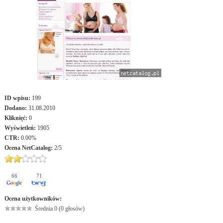
ID wpisu:
199
Dodano:
31.08.2010
Kliknięć:
0
Wyświetleń:
1905
CTR:
0.00%
Ocena
NetCatalog
:
2
/
5
66
71
Ocena użytkowników:
Średnia 0 (0 głosów)