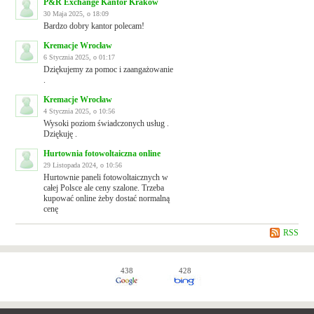
P&R Exchange Kantor Kraków
30 Maja 2025, o 18:09
Bardzo dobry kantor polecam!
Kremacje Wrocław
6 Stycznia 2025, o 01:17
Dziękujemy za pomoc i zaangażowanie
.
Kremacje Wrocław
4 Stycznia 2025, o 10:56
Wysoki poziom świadczonych usług .
Dziękuję .
Hurtownia fotowoltaiczna online
29 Listopada 2024, o 10:56
Hurtownie paneli fotowoltaicznych w
całej Polsce ale ceny szalone. Trzeba
kupować online żeby dostać normalną
cenę
RSS
438
428