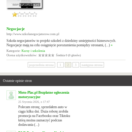
Negocjacje
http://www.szkolanegocjatorow.com.pl
Szkoła negocjatorów to projekt szkoleń z dziedziny umiejętności biznesowych.
Negocjacje mają na celu osiągnięcie porozumienia pomiędzy stronami, (...)
»
Kategorie:
Kursy i szkolenia
Ocena użytkowników:
Średnia 0 (0 głosów)
poprzednia strona
1
2
3
następna strona
Ostatnie opinie stron
Moto-Plac.pl Bezpłatne ogłoszenia
motoryzacyjne
25 Stycznia 2026, o 17:47
Polecam stronę, sprzedałem auto w
ciągu kilku dni. Duża robotę zrobiła
promocja na Facebooku oraz Tiktoku
którą można zaznaczyć podczas
dodawania (...)