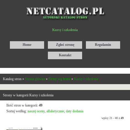
Kursy i szkolenia
Home
Zgłoś stronę
Regulamin
Kontakt
Katalog stron »
Strona główna
»
Firmy wg branż
»
Kursy i szkolenia
Strony w kategorii Kursy i szkolenia
Ilość stron w kategorii:
49
Sortuj według:
naszej oceny
,
alfabetycznie
,
daty dodania
wpisy 21 - 40 z
49