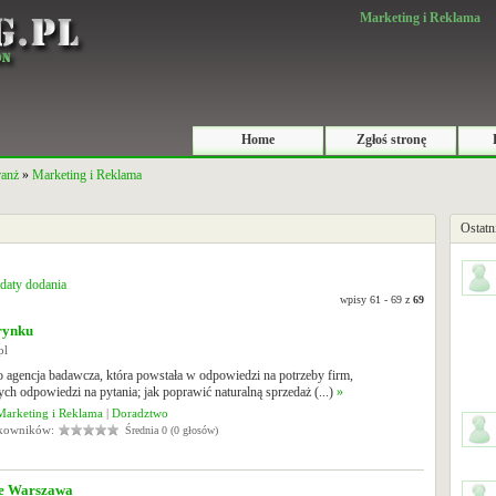
Marketing i Reklama
Home
Zgłoś stronę
ranż
»
Marketing i Reklama
Ostatn
daty dodania
wpisy 61 - 69 z
69
rynku
pl
to agencja badawcza, która powstała w odpowiedzi na potrzeby firm,
ch odpowiedzi na pytania; jak poprawić naturalną sprzedaż (...)
»
Marketing i Reklama
|
Doradztwo
tkowników:
Średnia 0 (0 głosów)
e Warszawa