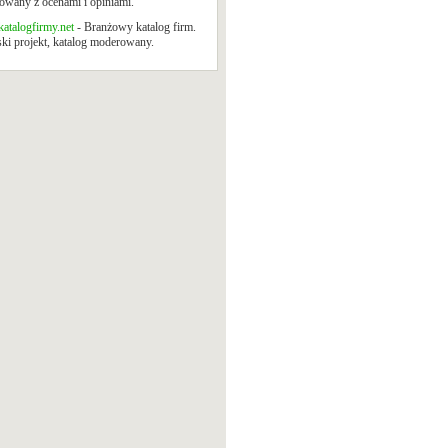
wany z ocenami i opiniami.
atalogfirmy.net
- Branżowy katalog firm.
ki projekt, katalog moderowany.