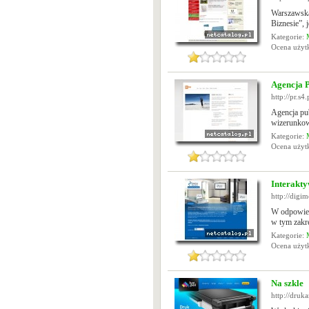
Warszawska
Biznesie”, 
Kategorie:
Ocena uży
Agencja P
http://pr.s4.
Agencja pub
wizerunkow
Kategorie:
Ocena uży
Interakt
http://digim
W odpowiedz
w tym zakre
Kategorie:
Ocena uży
Na szkle
http://druka