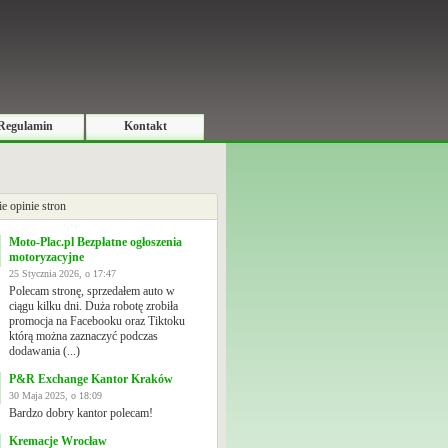
Regulamin
Kontakt
ie opinie stron
Moto-Plac.pl Bezpłatne ogłoszenia
motoryzacyjne
25 Stycznia 2026, o 17:47
Polecam stronę, sprzedałem auto w
ciągu kilku dni. Duża robotę zrobiła
promocja na Facebooku oraz Tiktoku
którą można zaznaczyć podczas
dodawania (...)
P&R Exchange Kantor Kraków
30 Maja 2025, o 18:09
Bardzo dobry kantor polecam!
Kremacje Wrocław