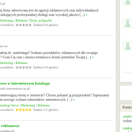
f.pl
ej firmy adresowana jest do agencji reklamowych oraz indywidualnych
czekujących profesjonalnej obsługi oraz wysokiej jakości (...)
»
Marketing i Reklama
|
Druk, poligrafia
tkowników:
Średnia 0 (0 głosów)
oice.eu
cjalistą ds. marketingu? Szukasz poroduktów reklamowych dla swojego
 Goni Cię czas i musisz terminowo dostać potrzebne Twojej (...)
»
Marketing i Reklama
tkowników:
Średnia 0 (0 głosów)
www w internetowym katalogu
linki.internetowe.az.pl
interesującą stronę w internecie? Chcesz pokazać ją przyjaciołom? Zapraszamy
in nowego wykazu odnośników internetowych. (...)
»
Katalogi Stron
|
Marketing i Reklama
Katalo
tkowników:
Średnia 5 (1 głosów)
contro
codzie
a reklamowe
catalo
poptime.pl