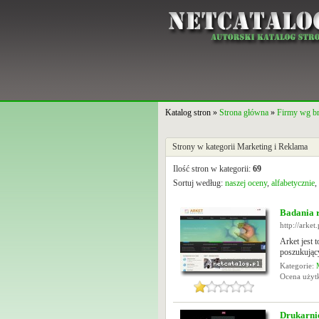
Katalog stron »
Strona główna
»
Firmy wg b
Strony w kategorii Marketing i Reklama
Ilość stron w kategorii:
69
Sortuj według:
naszej oceny
,
alfabetycznie
,
Badania 
http://arket.
Arket jest 
poszukujący
Kategorie:
Ocena uży
Drukarni