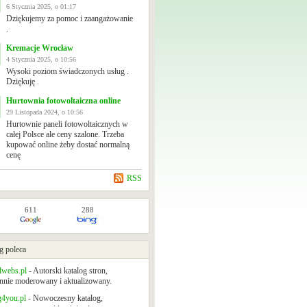
6 Stycznia 2025, o 01:17
Dziękujemy za pomoc i zaangażowanie
.
Kremacje Wrocław
4 Stycznia 2025, o 10:56
Wysoki poziom świadczonych usług .
Dziękuję .
Hurtownia fotowoltaiczna online
29 Listopada 2024, o 10:56
Hurtownie paneli fotowoltaicznych w
całej Polsce ale ceny szalone. Trzeba
kupować online żeby dostać normalną
cenę
RSS
611
288
g poleca
lwebs.pl
- Autorski katalog stron,
nnie moderowany i aktualizowany.
g4you.pl
- Nowoczesny katalog,