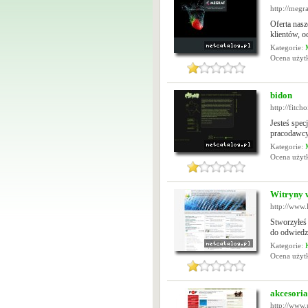
http://megra
Oferta nasz
klientów, o
Kategorie:
Ocena uży
bidon
http://fitch
Jesteś spe
pracodawcy?
Kategorie:
Ocena uży
Witryny 
http://www.
Stworzyłeś 
do odwiedz
Kategorie:
Ocena uży
akcesori
http://www.