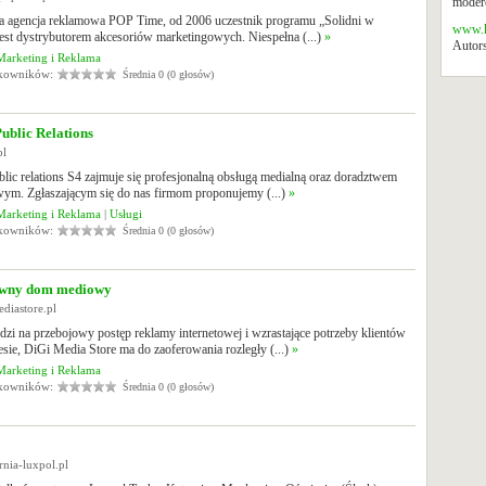
modero
 agencja reklamowa POP Time, od 2006 uczestnik programu „Solidni w
www.k
jest dystrybutorem akcesoriów marketingowych. Niespełna (...)
»
Autors
Marketing i Reklama
tkowników:
Średnia 0 (0 głosów)
ublic Relations
pl
lic relations S4 zajmuje się profesjonalną obsługą medialną oraz doradztwem
ym. Zgłaszającym się do nas firmom proponujemy (...)
»
Marketing i Reklama
|
Usługi
tkowników:
Średnia 0 (0 głosów)
ywny dom mediowy
ediastore.pl
i na przebojowy postęp reklamy internetowej i wzrastające potrzeby klientów
sie, DiGi Media Store ma do zaoferowania rozległy (...)
»
Marketing i Reklama
tkowników:
Średnia 0 (0 głosów)
rnia-luxpol.pl