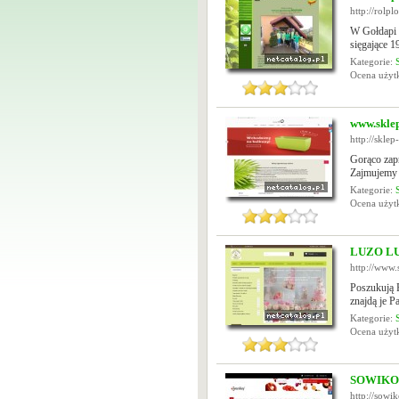
http://rolpl
W Gołdapi 
sięgające 1
Kategorie:
Ocena uży
www.sklep
http://sklep
Gorąco zapr
Zajmujemy s
Kategorie:
Ocena uży
LUZO LU
http://www.
Poszukują 
znajdą je P
Kategorie:
Ocena uży
SOWIKOJ 
http://sowik