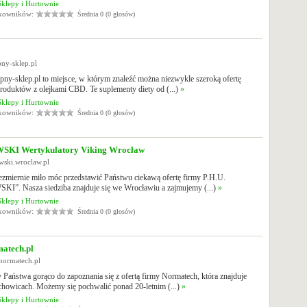
Sklepy i Hurtownie
tkowników:
Średnia 0 (0 głosów)
pny-sklep.pl
ny-sklep.pl to miejsce, w którym znaleźć można niezwykle szeroką ofertę
roduktów z olejkami CBD. Te suplementy diety od (...)
»
Sklepy i Hurtownie
tkowników:
Średnia 0 (0 głosów)
KI Wertykulatory Viking Wrocław
owski.wroclaw.pl
ezmiernie miło móc przedstawić Państwu ciekawą ofertę firmy P.H.U.
”. Nasza siedziba znajduje się we Wrocławiu a zajmujemy (...)
»
Sklepy i Hurtownie
tkowników:
Średnia 0 (0 głosów)
atech.pl
normatech.pl
Państwa gorąco do zapoznania się z ofertą firmy Normatech, która znajduje
chowicach. Możemy się pochwalić ponad 20-letnim (...)
»
Sklepy i Hurtownie