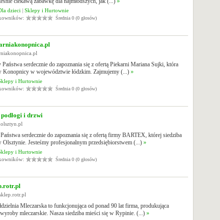
eśnie ciekawą zabawkę dla najmłodszych, jak (...)
»
Dla dzieci
|
Sklepy i Hurtownie
tkowników:
Średnia 0 (0 głosów)
arniakonopnica.pl
arniakonopnica.pl
Państwa serdecznie do zapoznania się z ofertą Piekarni Mariana Sujki, która
 w Konopnicy w województwie łódzkim. Zajmujemy (...)
»
Sklepy i Hurtownie
tkowników:
Średnia 0 (0 głosów)
odłogi i drzwi
xolsztyn.pl
aństwa serdecznie do zapoznania się z ofertą firmy BARTEX, której siedziba
w Olsztynie. Jesteśmy profesjonalnym przedsiębiorstwem (...)
»
Sklepy i Hurtownie
tkowników:
Średnia 0 (0 głosów)
.rotr.pl
klep.rotr.pl
ielnia Mleczarska to funkcjonująca od ponad 90 lat firma, produkująca
wyroby mleczarskie. Nasza siedziba mieści się w Rypinie. (...)
»