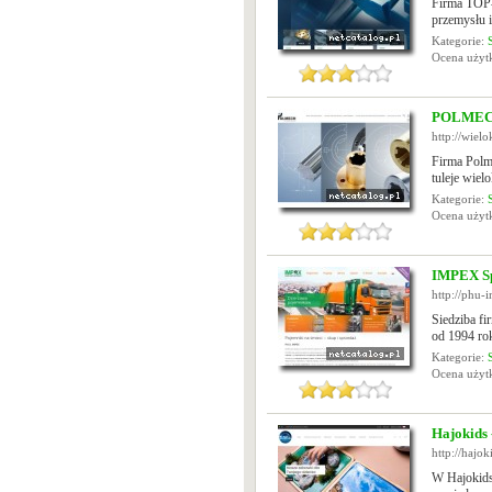
Firma TOP-
przemysłu i
Kategorie:
Ocena uży
POLMECH -
http://wielo
Firma Polm
tuleje wiel
Kategorie:
Ocena uży
IMPEX Sp
http://phu-
Siedziba f
od 1994 rok
Kategorie:
Ocena uży
Hajokids 
http://hajok
W Hajokids