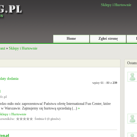
Sklepy i Hurtownie
Home
Zgłoś stronę
ranż
»
Sklepy i Hurtownie
Ostatn
daty dodania
wpisy 61 - 80 z
239
l
fc.pl
rdzo miło móc zaprezentować Państwu ofertę International Fun Center, które
ę w Warszawie. Zajmujemy się hurtową sprzedażą (...)
»
Sklepy i Hurtownie
tkowników:
Średnia 0 (0 głosów)
on.pl