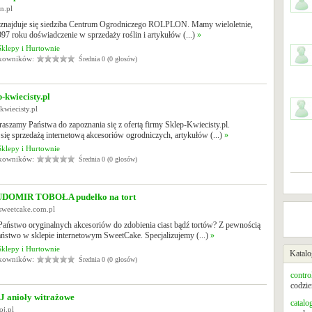
on.pl
znajduje się siedziba Centrum Ogrodniczego ROLPLON. Mamy wieloletnie,
997 roku doświadczenie w sprzedaży roślin i artykułów (...)
»
Sklepy i Hurtownie
tkowników:
Średnia 0 (0 głosów)
-kwiecisty.pl
-kwiecisty.pl
aszamy Państwa do zapoznania się z ofertą firmy Sklep-Kwiecisty.pl.
ię sprzedażą internetową akcesoriów ogrodniczych, artykułów (...)
»
Sklepy i Hurtownie
tkowników:
Średnia 0 (0 głosów)
DOMIR TOBOŁA pudełko na tort
sweetcake.com.pl
Państwo oryginalnych akcesoriów do zdobienia ciast bądź tortów? Z pewnością
aństwo w sklepie internetowym SweetCake. Specjalizujemy (...)
»
Sklepy i Hurtownie
Katalo
tkowników:
Średnia 0 (0 głosów)
contro
codzie
anioły witrażowe
catalo
oj.pl