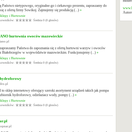
modero
ją Państwo nietypowego, oryginalne-go i ciekawego prezentu, zapraszamy do
www.k
się z ofertą firmy Sowikoj. Zajmujemy się produkcją (...)
»
Autors
Sklepy i Hurtownie
tkowników:
Średnia 0 (0 głosów)
NO hurtownia owoców mazowieckie
tiano.pl
 zapraszamy Państwa do zapoznania się z ofertą hurtowni warzyw i owoców
 z Białobrzegów w województwie mazowieckim. Funkcjonujemy (...)
»
Sklepy i Hurtownie
tkowników:
Średnia 0 (0 głosów)
 hydroforowy
dro.pl
 to sklep internetowy oferujący szeroki asortyment urządzeń takich jak pompa
zbiornik hydroforowy, odżelaziacz wody, pompy (...)
»
Sklepy i Hurtownie
tkowników:
Średnia 0 (0 głosów)
ar.pl
topnar.pl