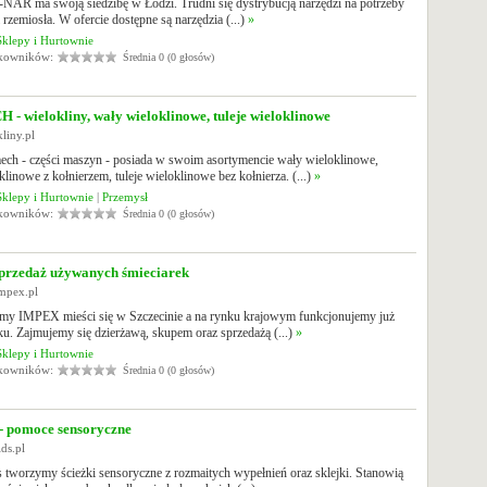
NAR ma swoją siedzibę w Łodzi. Trudni się dystrybucją narzędzi na potrzeby
 rzemiosła. W ofercie dostępne są narzędzia (...)
»
Sklepy i Hurtownie
tkowników:
Średnia 0 (0 głosów)
 wielokliny, wały wieloklinowe, tuleje wieloklinowe
kliny.pl
ech - części maszyn - posiada w swoim asortymencie wały wieloklinowe,
oklinowe z kołnierzem, tuleje wieloklinowe bez kołnierza. (...)
»
Sklepy i Hurtownie
|
Przemysł
tkowników:
Średnia 0 (0 głosów)
rzedaż używanych śmieciarek
impex.pl
irmy IMPEX mieści się w Szczecinie a na rynku krajowym funkcjonujemy już
u. Zajmujemy się dzierżawą, skupem oraz sprzedażą (...)
»
Sklepy i Hurtownie
tkowników:
Średnia 0 (0 głosów)
- pomoce sensoryczne
ids.pl
 tworzymy ścieżki sensoryczne z rozmaitych wypełnień oraz sklejki. Stanowią