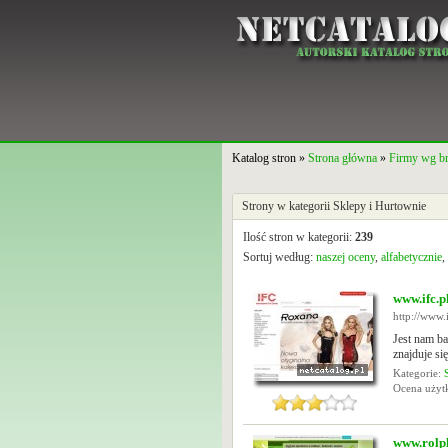
Katalog stron »
Strona główna
»
Firmy wg b
Strony w kategorii Sklepy i Hurtownie
Ilość stron w kategorii:
239
Sortuj według:
naszej oceny
,
alfabetycznie
,
www.ifc.p
http://www.i
Jest nam ba
znajduje si
Kategorie:
Ocena uży
www.rolpl