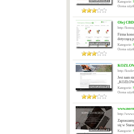
Kategorie:
Ocena uży
Olej CBD
http://kono
Firma konop
dotyczącą p
Kategorie:
Ocena uży
KOZŁOWS
http://kozl
Jest nam ni
„KOZŁOWSKI
Kategorie:
Ocena uży
www.norm
http://www.
Zapraszamy 
się w Stara
Kategorie: