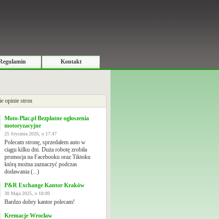
Regulamin
Kontakt
ie opinie stron
Moto-Plac.pl Bezpłatne ogłoszenia
motoryzacyjne
25 Stycznia 2026, o 17:47
Polecam stronę, sprzedałem auto w
ciągu kilku dni. Duża robotę zrobiła
promocja na Facebooku oraz Tiktoku
którą można zaznaczyć podczas
dodawania (...)
P&R Exchange Kantor Kraków
30 Maja 2025, o 18:09
Bardzo dobry kantor polecam!
Kremacje Wrocław