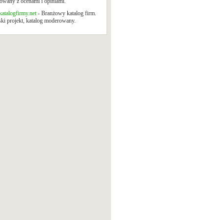
wany z ocenami i opiniami.
atalogfirmy.net
- Branżowy katalog firm.
ki projekt, katalog moderowany.