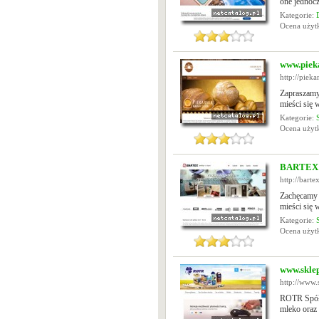
one jednocz
Kategorie:
Ocena uży
www.piek
http://piek
Zapraszamy 
mieści się
Kategorie:
Ocena uży
BARTEX p
http://barte
Zachęcamy P
mieści się 
Kategorie:
Ocena uży
www.sklep
http://www.s
ROTR Spółdz
mleko oraz 