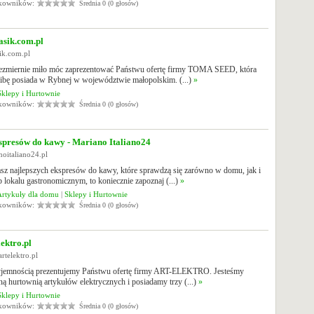
tkowników:
Średnia 0 (0 głosów)
sik.com.pl
sik.com.pl
iezmiernie miło móc zaprezentować Państwu ofertę firmy TOMA SEED, która
zibę posiada w Rybnej w województwie małopolskim. (...)
»
Sklepy i Hurtownie
tkowników:
Średnia 0 (0 głosów)
spresów do kawy - Mariano Italiano24
noitaliano24.pl
asz najlepszych ekspresów do kawy, które sprawdzą się zarówno w domu, jak i
b lokalu gastronomicznym, to koniecznie zapoznaj (...)
»
Artykuły dla domu
|
Sklepy i Hurtownie
tkowników:
Średnia 0 (0 głosów)
ektro.pl
rtelektro.pl
yjemnością prezentujemy Państwu ofertę firmy ART-ELEKTRO. Jesteśmy
ną hurtownią artykułów elektrycznych i posiadamy trzy (...)
»
Sklepy i Hurtownie
tkowników:
Średnia 0 (0 głosów)