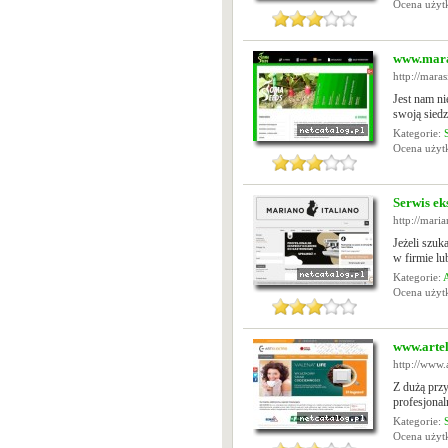
Ocena uży
www.mara
http://mara
Jest nam n
swoją sied
Kategorie:
Ocena uży
Serwis ek
http://maria
Jeżeli szuk
w firmie lu
Kategorie:
Ocena uży
www.artel
http://www.a
Z dużą prz
profesjonal
Kategorie:
Ocena uży