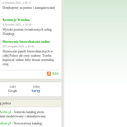
6 Stycznia 2025, o 01:17
Dziękujemy za pomoc i zaangażowanie
.
Kremacje Wrocław
4 Stycznia 2025, o 10:56
Wysoki poziom świadczonych usług .
Dziękuję .
Hurtownia fotowoltaiczna online
29 Listopada 2024, o 10:56
Hurtownie paneli fotowoltaicznych w
całej Polsce ale ceny szalone. Trzeba
kupować online żeby dostać normalną
cenę
RSS
1481
1084
g poleca
lwebs.pl
- Autorski katalog stron,
nnie moderowany i aktualizowany.
g4you.pl
- Nowoczesny katalog,