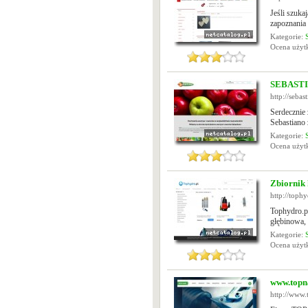
Jeśli szuka
zapoznania 
Kategorie:
Ocena uży
SEBASTIA
http://sebas
Serdecznie
Sebastiano
Kategorie:
Ocena uży
Zbiornik
http://tophy
Tophydro.pl
głębinowa, 
Kategorie:
Ocena uży
www.topn
http://www.