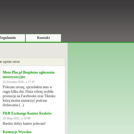
Regulamin
Kontakt
ie opinie stron
Moto-Plac.pl Bezpłatne ogłoszenia
motoryzacyjne
25 Stycznia 2026, o 17:47
Polecam stronę, sprzedałem auto w
ciągu kilku dni. Duża robotę zrobiła
promocja na Facebooku oraz Tiktoku
którą można zaznaczyć podczas
dodawania (...)
P&R Exchange Kantor Kraków
30 Maja 2025, o 18:09
Bardzo dobry kantor polecam!
Kremacje Wrocław