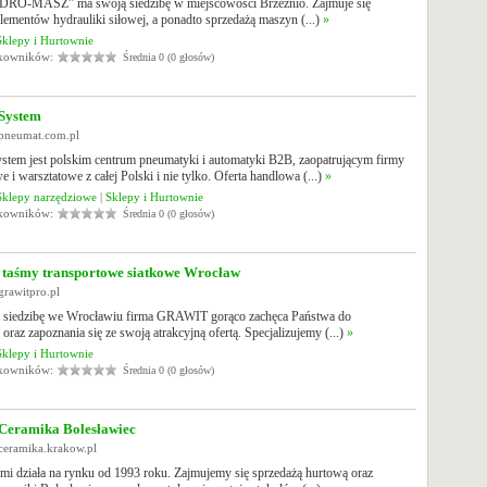
RO-MASZ” ma swoją siedzibę w miejscowości Brzeźnio. Zajmuje się
lementów hydrauliki siłowej, a ponadto sprzedażą maszyn (...)
»
Sklepy i Hurtownie
tkowników:
Średnia 0 (0 głosów)
System
.pneumat.com.pl
stem jest polskim centrum pneumatyki i automatyki B2B, zaopatrującym firmy
 i warsztatowe z całej Polski i nie tylko. Oferta handlowa (...)
»
Sklepy narzędziowe
|
Sklepy i Hurtownie
tkowników:
Średnia 0 (0 głosów)
aśmy transportowe siatkowe Wrocław
grawitpro.pl
a siedzibę we Wrocławiu firma GRAWIT gorąco zachęca Państwa do
oraz zapoznania się ze swoją atrakcyjną ofertą. Specjalizujemy (...)
»
Sklepy i Hurtownie
tkowników:
Średnia 0 (0 głosów)
eramika Bolesławiec
ceramika.krakow.pl
i działa na rynku od 1993 roku. Zajmujemy się sprzedażą hurtową oraz