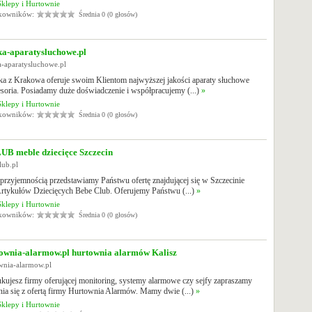
Sklepy i Hurtownie
tkowników:
Średnia 0 (0 głosów)
ka-aparatysluchowe.pl
ka-aparatysluchowe.pl
ka z Krakowa oferuje swoim Klientom najwyższej jakości aparaty słuchowe
esoria. Posiadamy duże doświadczenie i współpracujemy (...)
»
Sklepy i Hurtownie
tkowników:
Średnia 0 (0 głosów)
B meble dziecięce Szczecin
lub.pl
przyjemnością przedstawiamy Państwu ofertę znajdującej się w Szczecinie
rtykułów Dziecięcych Bebe Club. Oferujemy Państwu (...)
»
Sklepy i Hurtownie
tkowników:
Średnia 0 (0 głosów)
ownia-alarmow.pl hurtownia alarmów Kalisz
ownia-alarmow.pl
ukujesz firmy oferującej monitoring, systemy alarmowe czy sejfy zapraszamy
nia się z ofertą firmy Hurtownia Alarmów. Mamy dwie (...)
»
Sklepy i Hurtownie