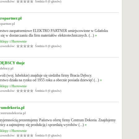
tkowników:
Średnia 0 (0 głosów)
ropartner.pl
ropartner.pl
iorstwo zaopatrzeniowe ELEKTRO PARTNER umiejscowione w Gdańsku
e się w dostarczaniu dla firm materiałów elektrotechnicznych. (...)
»
Sklepy i Hurtownie
tkowników:
Średnia 0 (0 głosów)
DĘBSCY thuje
adebscy.pl
i (woj. lubelskie) znajduje się siedziba firmy Bracia Dębscy.
rstwo działa na rynku od 1955 roku a obecnie posiada dziewięć (...)
»
Sklepy i Hurtownie
tkowników:
Średnia 0 (0 głosów)
rumdekoria.pl
centrumdekoria.pl
rzyjemnością prezentujemy Państwu ofertę firmy Centrum Dekoria. Znajdujemy
icy a zajmujemy się produkcją i sprzedażą wyrobów (...)
»
Sklepy i Hurtownie
tkowników:
Średnia 0 (0 głosów)