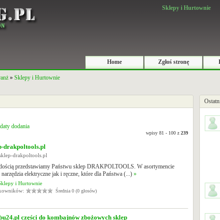
Sklepy i Hurtownie
Home
Zgłoś stronę
ranż
»
Sklepy i Hurtownie
Ostatn
daty dodania
wpisy 81 - 100 z
239
-drakpoltools.pl
sklep-drakpoltools.pl
radością przedstawiamy Państwu sklep DRAKPOLTOOLS. W asortymencie
 narzędzia elektryczne jak i ręczne, które dla Państwa (...)
»
Sklepy i Hurtownie
tkowników:
Średnia 0 (0 głosów)
bu24.pl części do kombajnów zbożowych sklep