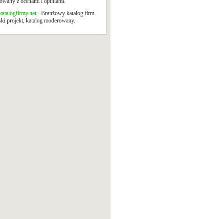
wany z ocenami i opiniami.
atalogfirmy.net
- Branżowy katalog firm.
ki projekt, katalog moderowany.