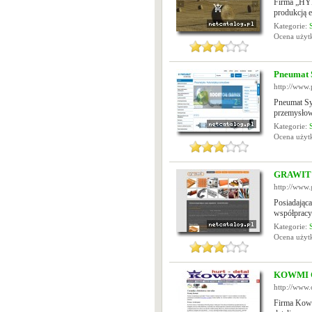
Firma „HYD
produkcją e
Kategorie:
Ocena uży
Pneumat 
http://www
Pneumat Sy
przemysłowe
Kategorie:
Ocena uży
GRAWIT t
http://www.
Posiadając
współpracy 
Kategorie:
Ocena uży
KOWMI C
http://www.
Firma Kowm