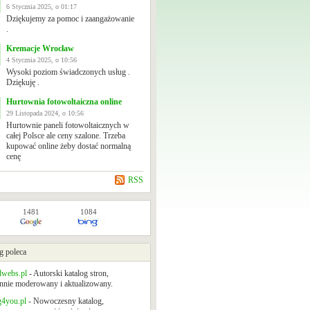
6 Stycznia 2025, o 01:17
Dziękujemy za pomoc i zaangażowanie
.
Kremacje Wrocław
4 Stycznia 2025, o 10:56
Wysoki poziom świadczonych usług .
Dziękuję .
Hurtownia fotowoltaiczna online
29 Listopada 2024, o 10:56
Hurtownie paneli fotowoltaicznych w
całej Polsce ale ceny szalone. Trzeba
kupować online żeby dostać normalną
cenę
RSS
1481
1084
g poleca
lwebs.pl
- Autorski katalog stron,
nnie moderowany i aktualizowany.
g4you.pl
- Nowoczesny katalog,