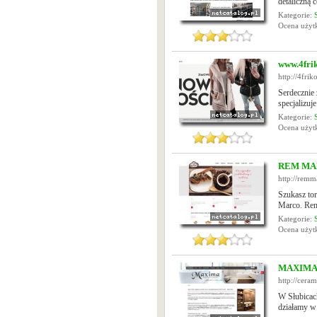
detaliczną 
Kategorie:
Ocena uży
www.4frik
http://4frik
Serdecznie 
specjalizuj
Kategorie:
Ocena uży
REM MARC
http://remm
Szukasz tor
Marco. Rem 
Kategorie:
Ocena uży
MAXIMA ł
http://cera
W Słubicac
działamy w