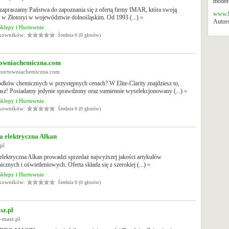
modero
 zapraszamy Państwa do zapoznania się z ofertą firmy IMAR, która swoją
www.k
a w Złotoryi w województwie dolnośląskim. Od 1993 (...)
»
Autors
Sklepy i Hurtownie
tkowników:
Średnia 0 (0 głosów)
owniachemiczna.com
.hurtowniachemiczna.com
odków chemicznych w przystępnych cenach? W Elite-Clarity znajdziesz to,
asz! Posiadamy jedynie sprawdzony oraz sumiennie wyselekcjonowany (...)
»
Sklepy i Hurtownie
tkowników:
Średnia 0 (0 głosów)
a elektryczna Alkan
.pl
elektryczna Alkan prowadzi sprzedaż najwyższej jakości artykułów
nicznych i oświetleniowych. Oferta składa się z szerokiej (...)
»
Sklepy i Hurtownie
tkowników:
Średnia 0 (0 głosów)
sz.pl
o-masz.pl