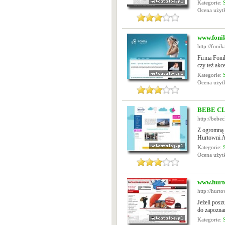
Kategorie:
Ocena uży
www.foni
http://foni
Firma Foni
czy też akc
Kategorie:
Ocena uży
BEBE CLU
http://bebec
Z ogromną 
Hurtowni A
Kategorie:
Ocena uży
www.hurt
http://hurt
Jeżeli posz
do zapozna
Kategorie: