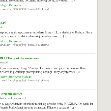
ceramiki Bolesławiec, porcelany stołowej czy też artykułów (...)
»
Sklepy i Hurtownie
tkowników:
Średnia 0 (0 głosów)
o.pl
o.pl
zapraszamy do zapoznania się z ofertą firmy 4friko z siedzibą w Kaliszu. Firma
e się w sprzedaży odzieży damskiej i młodzieżowej. (...)
»
Sklepy i Hurtownie
tkowników:
Średnia 0 (0 głosów)
O Torty okolicznościowe
arco.pl
tu na szczególną okazję? Zaufaj cukiernikom pracującym w cukierni Rem
Marco to gwarancja profesjonalnej obsługi - torty artystyczne (...)
»
Sklepy i Hurtownie
|
Usługi
tkowników:
Średnia 0 (0 głosów)
azienki słubice
mika-lazienkowa.com.pl
h w województwie lubuskim mieści się siedziba firmy MAXIMA. Od wielu lat
 branży budowlanej proponując naszym Klientom sprzedaż (...)
»