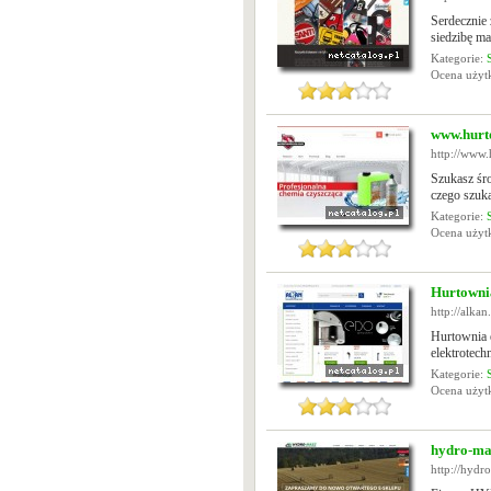
Serdecznie
siedzibę m
Kategorie:
Ocena uży
www.hurt
http://www
Szukasz śr
czego szuk
Kategorie:
Ocena uży
Hurtowni
http://alkan
Hurtownia 
elektrotech
Kategorie:
Ocena uży
hydro-ma
http://hydr