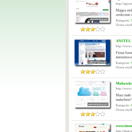
http://agro
Mająca sie
serdecznie 
Kategorie:
Ocena uży
ANSTEL H
http://www.a
Firma Anste
internetowe
Kategorie:
Ocena uży
Makaszk
http://www.
Masz małe 
maluchem? J
Kategorie:
Ocena uży
www.imar
http://imar