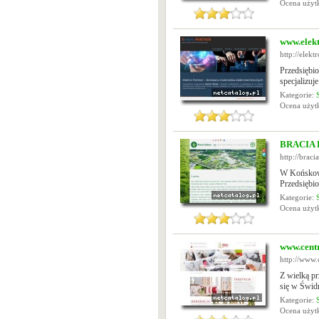
Ocena uży
www.elekt
http://elekt
Przedsięb
specjalizuj
Kategorie:
Ocena uży
BRACIA 
http://braci
W Końskowol
Przedsiębio
Kategorie:
Ocena uży
www.cent
http://www.
Z wielką p
się w Świdn
Kategorie:
Ocena uży