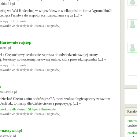
malibu24.pl
dzibę we Wsi Kościelnej w województwie wielkopolskim firma Agromalibu24
zachęca Państwa do współpracy i zapoznania się ze (...)
»
Sklepy i Hurtownie
tkowników:
Średnia 0 (0 głosów)
urtownie rajstop
nstel.pl
l z Częstochowy serdecznie zaprasza do odwiedzenia swojej strony
j. Jesteśmy nowoczesną hurtownią online, która prowadzi sprzedaż (...)
»
Sklepy i Hurtownie
tkowników:
Średnia 0 (0 głosów)
a
makaszka.pl
dziecko? Często z nim podróżujesz? A może wolisz długie spacery ze swoim
eśli tak, to mamy dla Ciebie ciekawą propozycję. (...)
»
Artykuły dla domu
|
Sklepy i Hurtownie
Katalo
tkowników:
Średnia 0 (0 głosów)
contro
codzie
-naszywki.pl
catalo
-naszywki.pl