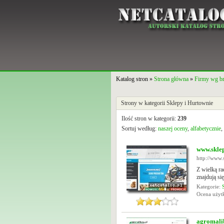
Katalog stron »
Strona główna
»
Firmy wg b
Strony w kategorii Sklepy i Hurtownie
Ilość stron w kategorii:
239
Sortuj według:
naszej oceny
,
alfabetycznie
,
www.sklep
http://www.
Z wielką 
znajdują się
Kategorie:
Ocena uży
agromali