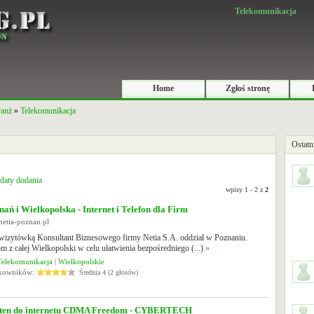
Telekomunikacja
Home
Zgłoś stronę
ranż
»
Telekomunikacja
Ostatn
daty dodania
wpisy 1 - 2 z
2
nań i Wielkopolska - Internet i Telefon dla Firm
netia-poznan.pl
t wizytówką Konsultant Biznesowego firmy Netia S.A. oddział w Poznaniu.
m z całej Wielkopolski w celu ułatwienia bezpośredniego (...)
»
Telekomunikacja
|
Wielkopolskie
tkowników:
Średnia 4 (2 głosów)
nten do internetu CDMA Freedom - CYBERTECH