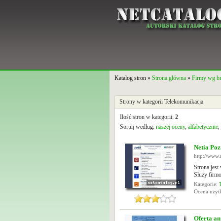
Katalog stron »
Strona główna
»
Firmy wg b
Strony w kategorii Telekomunikacja
Ilość stron w kategorii:
2
Sortuj według:
naszej oceny
,
alfabetycznie
,
Netia Poz
http://www.
Strona jes
Służy firmo
Kategorie:
Ocena uży
Oferta a