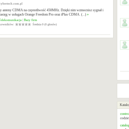
cybertech.com.pl
y anteny CDMA na częstotliwość 450MHz. Dzięki nim wzmocnisz sygnał i
zasięg w usługach Orange Freedom Pro oraz iPlus CDMA. (...)
»
Telekomunikacja
|
Bazy firm
tkowników:
Średnia 0 (0 głosów)
Katalo
contro
codzie
catalo