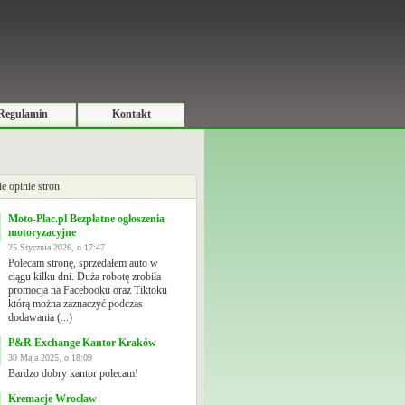
Regulamin
Kontakt
ie opinie stron
Moto-Plac.pl Bezpłatne ogłoszenia
motoryzacyjne
25 Stycznia 2026, o 17:47
Polecam stronę, sprzedałem auto w
ciągu kilku dni. Duża robotę zrobiła
promocja na Facebooku oraz Tiktoku
którą można zaznaczyć podczas
dodawania (...)
P&R Exchange Kantor Kraków
30 Maja 2025, o 18:09
Bardzo dobry kantor polecam!
Kremacje Wrocław