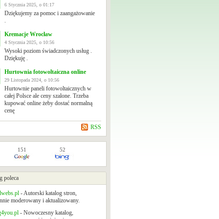
6 Stycznia 2025, o 01:17
Dziękujemy za pomoc i zaangażowanie
.
Kremacje Wrocław
4 Stycznia 2025, o 10:56
Wysoki poziom świadczonych usług .
Dziękuję .
Hurtownia fotowoltaiczna online
29 Listopada 2024, o 10:56
Hurtownie paneli fotowoltaicznych w
całej Polsce ale ceny szalone. Trzeba
kupować online żeby dostać normalną
cenę
RSS
151
52
g poleca
lwebs.pl
- Autorski katalog stron,
nnie moderowany i aktualizowany.
g4you.pl
- Nowoczesny katalog,