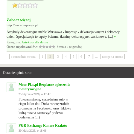
Zobacz więcej
http://www.impresje.pl
Artykuły dekoracyjne meble Warszawa - Impresje - dekoracja wnętrz i dekoracja
okien. Specjalizacja to tapety ścienne, tkaniny dekoracyjne i zasłonowe, (...)
»
Kategorie:
Artykuły dla domu
Ocena użytkowników:
Średnia 0 (0 głosów)
poprzednia strona
1
2
3
4
5
6
7
...
następna strona
Ostatnie opinie stron
Moto-Plac.pl Bezpłatne ogłoszenia
motoryzacyjne
25 Stycznia 2026, o 17:47
Polecam stronę, sprzedałem auto w
ciągu kilku dni. Duża robotę zrobiła
promocja na Facebooku oraz Tiktoku
którą można zaznaczyć podczas
dodawania (...)
P&R Exchange Kantor Kraków
30 Maja 2025, o 18:09