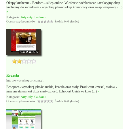
Okapy kuchenne - Berdsen - sklep online. W ofercie pochłaniacze i atrakcyjny okap
kuchenny do zabudowy - wysokiej jakości okap kominowy oraz okap wyspowy. (...)
»
Kategorie:
Artykuły dla domu
Ocena użytkowników:
Średnia 0 (0 głosów)
Krzesła
http://www.echoport.com.pl
Echoport - wysokiej jakości meble, krzesła oraz stoły. Producent krzeseł, stołów -
naszym atutem jest duża elastyczność. Echoport Osielsko koło (...)
»
Kategorie:
Artykuły dla domu
Ocena użytkowników:
Średnia 0 (0 głosów)