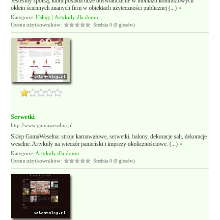
Jesteśmy spółką, która posiada duże doświadczenie w montażu kontraktowych
oklein ściennych znanych firm w obiektach użyteczności publicznej (...)
»
Kategorie:
Usługi
|
Artykuły dla domu
Ocena użytkowników:
Średnia 0 (0 głosów)
Serwetki
http://www.gamaweselna.pl
Sklep GamaWeselna: stroje karnawałowe, serwetki, balony, dekoracje sali, dekoracje
weselne. Artykuły na wieczór panieński i imprezy okolicznościowe. (...)
»
Kategorie:
Artykuły dla domu
Ocena użytkowników:
Średnia 0 (0 głosów)