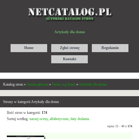
Artykuły dla domu
Home
Zgłoś stronę
Regulamin
Kontakt
Katalog stron »
Strona główna
»
Firmy wg branż
»
Artykuły dla domu
Strony w kategorii Artykuły dla domu
Ilość stron w kategorii:
174
Sortuj według:
naszej oceny
,
alfabetycznie
,
daty dodania
wpisy 21 - 40 z
174