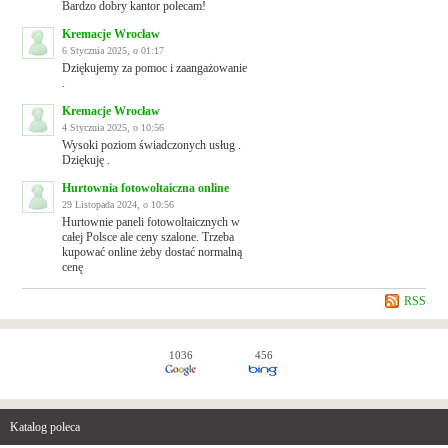
Bardzo dobry kantor polecam!
Kremacje Wrocław
6 Stycznia 2025, o 01:17
Dziękujemy za pomoc i zaangażowanie
.
Kremacje Wrocław
4 Stycznia 2025, o 10:56
Wysoki poziom świadczonych usług .
Dziękuję .
Hurtownia fotowoltaiczna online
29 Listopada 2024, o 10:56
Hurtownie paneli fotowoltaicznych w
całej Polsce ale ceny szalone. Trzeba
kupować online żeby dostać normalną
cenę
RSS
1036
456
Katalog poleca