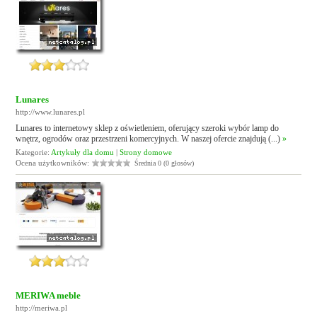
Lunares
http://www.lunares.pl
Lunares to internetowy sklep z oświetleniem, oferujący szeroki wybór lamp do
wnętrz, ogrodów oraz przestrzeni komercyjnych. W naszej ofercie znajdują (...)
»
Kategorie:
Artykuły dla domu
|
Strony domowe
Ocena użytkowników:
Średnia 0 (0 głosów)
MERIWA meble
http://meriwa.pl