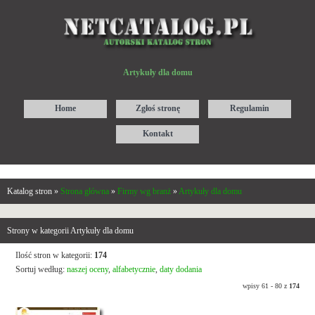
Artykuły dla domu
Home
Zgłoś stronę
Regulamin
Kontakt
Katalog stron »
Strona główna
»
Firmy wg branż
»
Artykuły dla domu
Strony w kategorii Artykuły dla domu
Ilość stron w kategorii:
174
Sortuj według:
naszej oceny
,
alfabetycznie
,
daty dodania
wpisy 61 - 80 z
174