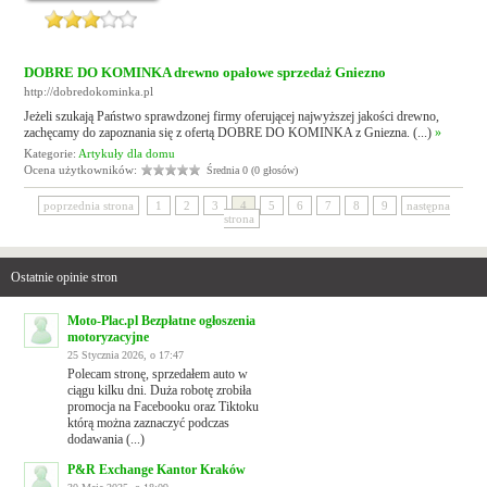
DOBRE DO KOMINKA drewno opałowe sprzedaż Gniezno
http://dobredokominka.pl
Jeżeli szukają Państwo sprawdzonej firmy oferującej najwyższej jakości drewno,
zachęcamy do zapoznania się z ofertą DOBRE DO KOMINKA z Gniezna. (...)
»
Kategorie:
Artykuły dla domu
Ocena użytkowników:
Średnia 0 (0 głosów)
poprzednia strona
1
2
3
4
5
6
7
8
9
następna
strona
Ostatnie opinie stron
Moto-Plac.pl Bezpłatne ogłoszenia
motoryzacyjne
25 Stycznia 2026, o 17:47
Polecam stronę, sprzedałem auto w
ciągu kilku dni. Duża robotę zrobiła
promocja na Facebooku oraz Tiktoku
którą można zaznaczyć podczas
dodawania (...)
P&R Exchange Kantor Kraków