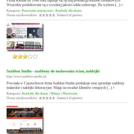
Firma Karmat od 1998 roku zajmuje się ręczną produkcją bombek choinkowych.
Wszystkie produkowane są z wysokiej jakości szkła sodowego. Do wyboru (...)
»
Kategorie:
Pracownie artystyczne
|
Artykuły dla domu
Ocena użytkowników:
Średnia 0 (0 głosów)
Szablon Studio - szablony do malowania ścian, naklejki
http://www.szablon-studio.pl
Powstała w Częstochowie firma Szablon-Studio produkuje oraz sprzedaje szablony
malarskie i naklejki dekoracyjne. Mając na uwadze klientów ceniących (...)
»
Kategorie:
Artykuły dla domu
|
Sklepy i Hurtownie
Ocena użytkowników:
Średnia 0 (0 głosów)