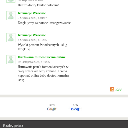
30 Maja 2025, o 18:09
Bardzo dobry kantor polecam!
Kremacje Wrocław
6 Stycznia 2025, o 01:17
Dziękujemy za pomoc i zaangażowanie
.
Kremacje Wrocław
4 Stycznia 2025, o 10:56
Wysoki poziom świadczonych usług .
Dziękuję .
Hurtownia fotowoltaiczna online
29 Listopada 2024, o 10:56
Hurtownie paneli fotowoltaicznych w
całej Polsce ale ceny szalone. Trzeba
kupować online żeby dostać normalną
cenę
RSS
1036
456
Katalog poleca