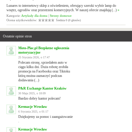
Lunares to internetowy sklep z oświetleniem, oferujący szeroki wybór lamp do
wnętrz, ogrodów oraz przestrzeni komercyjnych. W naszej ofercie znajdują (...)
»
Kategorie:
Artykuły dla domu
|
Strony domowe
Ocena użytkowników:
Średnia 0 (0 głosów)
Ostatnie opinie stron
Moto-Plac.pl Bezpłatne ogłoszenia
motoryzacyjne
25 Stycznia 2026, o 17:47
Polecam stronę, sprzedałem auto w
ciągu kilku dni. Duża robotę zrobiła
promocja na Facebooku oraz Tiktoku
którą można zaznaczyć podczas
dodawania (...)
P&R Exchange Kantor Kraków
30 Maja 2025, o 18:09
Bardzo dobry kantor polecam!
Kremacje Wrocław
6 Stycznia 2025, o 01:17
Dziękujemy za pomoc i zaangażowanie
.
Kremacje Wrocław