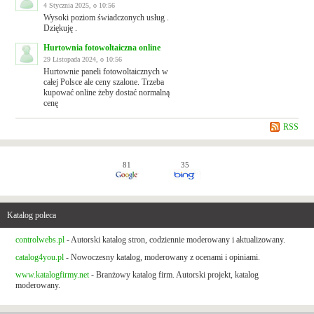
4 Stycznia 2025, o 10:56
Wysoki poziom świadczonych usług .
Dziękuję .
Hurtownia fotowoltaiczna online
29 Listopada 2024, o 10:56
Hurtownie paneli fotowoltaicznych w
całej Polsce ale ceny szalone. Trzeba
kupować online żeby dostać normalną
cenę
RSS
81
35
Katalog poleca
controlwebs.pl
- Autorski katalog stron, codziennie moderowany i aktualizowany.
catalog4you.pl
- Nowoczesny katalog, moderowany z ocenami i opiniami.
www.katalogfirmy.net
- Branżowy katalog firm. Autorski projekt, katalog
moderowany.