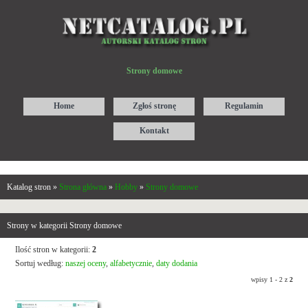
Strony domowe
Home
Zgłoś stronę
Regulamin
Kontakt
Katalog stron »
Strona główna
»
Hobby
»
Strony domowe
Strony w kategorii Strony domowe
Ilość stron w kategorii:
2
Sortuj według:
naszej oceny
,
alfabetycznie
,
daty dodania
wpisy 1 - 2 z
2