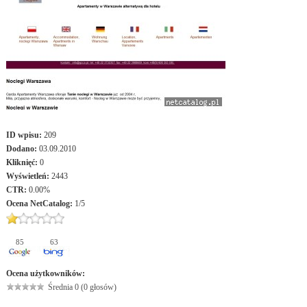
ID wpisu:
209
Dodano:
03.09.2010
Kliknięć:
0
Wyświetleń:
2443
CTR:
0.00%
Ocena
NetCatalog
:
1
/
5
85
63
Ocena użytkowników:
Średnia 0 (0 głosów)