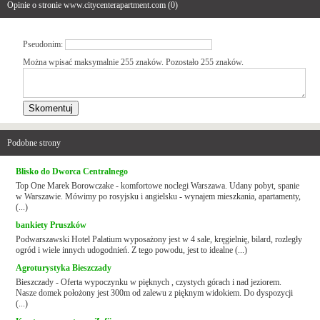
Opinie o stronie www.citycenterapartment.com (
0
)
Pseudonim:
Można wpisać maksymalnie 255 znaków. Pozostało
255
znaków.
Podobne strony
Blisko do Dworca Centralnego
Top One Marek Borowczake - komfortowe noclegi Warszawa. Udany pobyt, spanie
w Warszawie. Mówimy po rosyjsku i angielsku - wynajem mieszkania, apartamenty,
(...)
bankiety Pruszków
Podwarszawski Hotel Palatium wyposażony jest w 4 sale, kręgielnię, bilard, rozległy
ogród i wiele innych udogodnień. Z tego powodu, jest to idealne (...)
Agroturystyka Bieszczady
Bieszczady - Oferta wypoczynku w pięknych , czystych górach i nad jeziorem.
Nasze domek położony jest 300m od zalewu z pięknym widokiem. Do dyspozycji
(...)