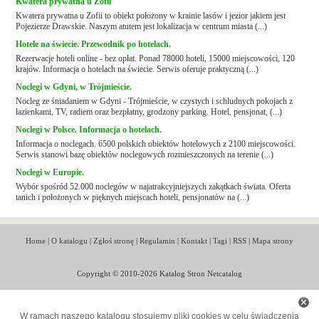
Kwatera prywatna u Zofii
Kwatera prywatna u Zofii to obiekt położony w krainie lasów i jezior jakiem jest
Pojezierze Drawskie. Naszym atutem jest lokalizacja w centrum miasta (...)
Hotele na świecie. Przewodnik po hotelach.
Rezerwacje hoteli online - bez opłat. Ponad 78000 hoteli, 15000 miejscowości, 120
krajów. Informacja o hotelach na świecie. Serwis oferuje praktyczną (...)
Noclegi w Gdyni, w Trójmieście.
Nocleg ze śniadaniem w Gdyni - Trójmieście, w czystych i schludnych pokojach z
łazienkami, TV, radiem oraz bezpłatny, grodzony parking. Hotel, pensjonat, (...)
Noclegi w Polsce. Informacja o hotelach.
Informacja o noclegach. 6500 polskich obiektów hotelowych z 2100 miejscowości.
Serwis stanowi bazę obiektów noclegowych rozmieszczonych na terenie (...)
Noclegi w Europie.
Wybór spośród 52.000 noclegów w najatrakcyjniejszych zakątkach świata. Oferta
tanich i położonych w pięknych miejscach hoteli, pensjonatów na (...)
Home
|
O katalogu
|
Zgłoś stronę
|
Regulamin
|
Kontakt
|
Tagi
|
RSS
|
Mapa strony
Copyright © 2010-2026 Katalog Stron Netcatalog
W ramach naszego katalogu stosujemy pliki cookies w celu świadczenia