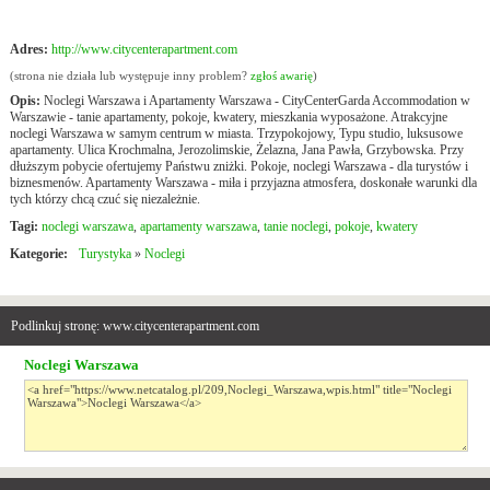
Adres:
http://www.citycenterapartment.com
(strona nie działa lub występuje inny problem?
zgłoś awarię
)
Opis:
Noclegi Warszawa i Apartamenty Warszawa - CityCenterGarda Accommodation w
Warszawie - tanie apartamenty, pokoje, kwatery, mieszkania wyposażone. Atrakcyjne
noclegi Warszawa w samym centrum w miasta. Trzypokojowy, Typu studio, luksusowe
apartamenty. Ulica Krochmalna, Jerozolimskie, Żelazna, Jana Pawła, Grzybowska. Przy
dłuższym pobycie ofertujemy Państwu zniżki. Pokoje, noclegi Warszawa - dla turystów i
biznesmenów. Apartamenty Warszawa - miła i przyjazna atmosfera, doskonałe warunki dla
tych którzy chcą czuć się niezależnie.
Tagi:
noclegi warszawa
,
apartamenty warszawa
,
tanie noclegi
,
pokoje
,
kwatery
Kategorie:
Turystyka
»
Noclegi
Podlinkuj stronę: www.citycenterapartment.com
Noclegi Warszawa