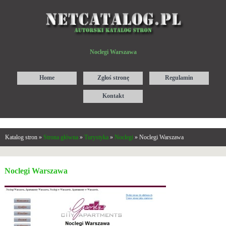
Noclegi Warszawa
Home
Zgłoś stronę
Regulamin
Kontakt
Katalog stron »
Strona główna
»
Turystyka
»
Noclegi
» Noclegi Warszawa
Noclegi Warszawa